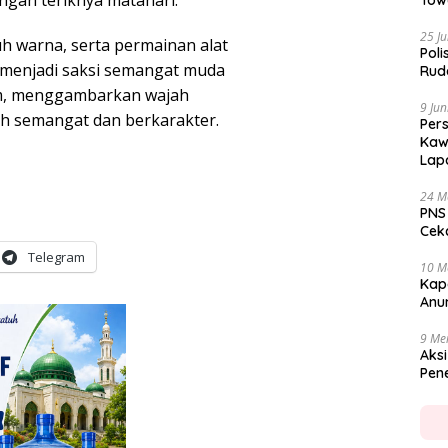
Tow
25 Ju
h warna, serta permainan alat
Poli
 menjadi saksi semangat muda
Rud
um, menggambarkan wajah
9 Jun
h semangat dan berkarakter.
Per
Kaw
Lap
24 M
PNS
Cekc
Telegram
10 M
Kap
Anu
9 Me
Aksi
Pen