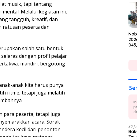
at musik, tapi tentang
Cup
 mental. Melalui kegiatan ini,
ang tangguh, kreatif, dan
n ratusan peserta dan
Nob
202
043
rupakan salah satu bentuk
Keb
selaras dengan profil pelajar
dan
bertakwa, mandiri, bergotong
, anak-anak kita harus punya
Ber
h ritme, tetapi juga melatih
 tambahnya.
I
p
de
 para peserta, tetapi juga
nyemarakkan acara. Sorak
30 Ju
ndera kecil dari penonton
Baku
gah teriknya matahari.