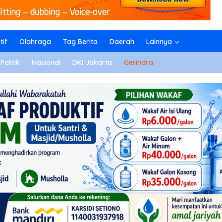
if
Olahraga
Tag Berita
Daerah
Lainnya
Politik
Nasional
DKI Jakarta
Gerindra