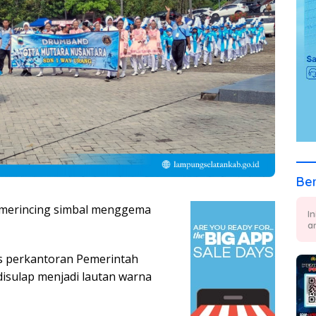
Ber
merincing simbal menggema
I
a
ks perkantoran Pemerintah
isulap menjadi lautan warna