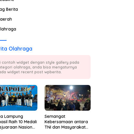
ag Berita
aerah
lahraga
ita Olahraga
ni contoh widget dengan style gallery pada
ategori olahraga, anda bisa mengaturnya
ada widget recent post wpberita.
da Lampung
Semangat
asil Raih 10 Medali
Kebersamaan antara
ejuaraan Nasional
TNI dan Masyarakat
kwondo Kapolri
Kembali Terpancar