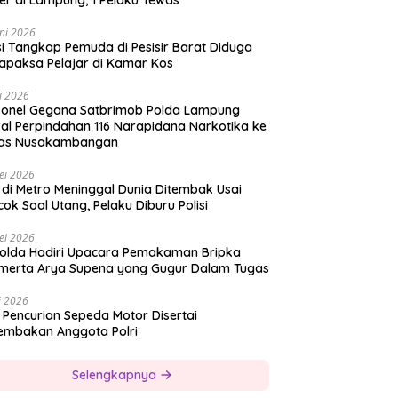
er di Lampung, 1 Pelaku Tewas
ni 2026
si Tangkap Pemuda di Pesisir Barat Diduga
apaksa Pelajar di Kamar Kos
i 2026
sonel Gegana Satbrimob Polda Lampung
al Perpindahan 116 Narapidana Narkotika ke
as Nusakambangan
ei 2026
 di Metro Meninggal Dunia Ditembak Usai
ok Soal Utang, Pelaku Diburu Polisi
ei 2026
olda Hadiri Upacara Pemakaman Bripka
merta Arya Supena yang Gugur Dalam Tugas
i 2026
 Pencurian Sepeda Motor Disertai
embakan Anggota Polri
Selengkapnya