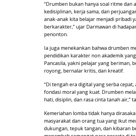
“Drumben bukan hanya soal ritme dan al
kedisiplinan, kerja sama, dan perjuangan
anak-anak kita belajar menjadi pribadi y
berkarakter,” ujar Darmawan di hadapa
penonton.
Ia juga menekankan bahwa drumben me
pendidikan karakter non akademik yang 
Pancasila, yakni pelajar yang beriman, 
royong, bernalar kritis, dan kreatif.
“Di tengah era digital yang serba cepat
fondasi moral yang kuat. Drumben melati
hati, disiplin, dan rasa cinta tanah air,”
Kemeriahan lomba tidak hanya dirasakan
masyarakat dan orang tua yang ikut me
dukungan, tepuk tangan, dan kibaran be
menambah semangat para peserta di ten