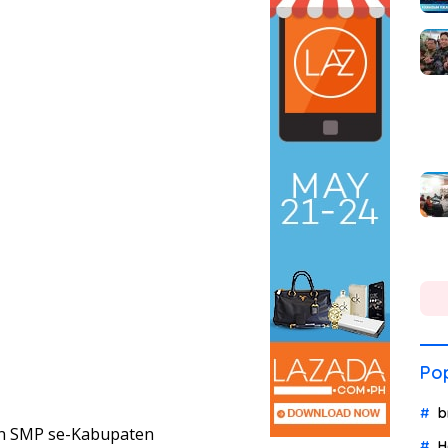
Pop
b
dan SMP se-Kabupaten
H