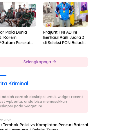
 7
ar Piala Dunia
Prajurit TNI AD ini
6, Korem
Berhasil Raih Juara 3
/Gatam Pererat
di Seleksi PON Beladiri
ersamaan Prajurit
Tahun 2026
 Masyarakat
Selengkapnya
ita Kriminal
ni adalah contoh deskripsi untuk widget recent
ost wpberita, anda bisa memasukkan
skripsi pada widget ini.
ni 2026
 Tembak Polisi vs Komplotan Pencuri Baterai