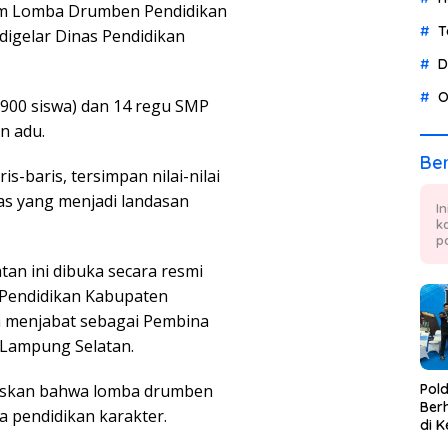
am Lomba Drumben Pendidikan
T
igelar Dinas Pendidikan
D
O
(900 siswa) dan 14 regu SMP
n adu.
Ber
s-baris, tersimpan nilai-nilai
tas yang menjadi landasan
I
k
p
tan ini dibuka secara resmi
s Pendidikan Kabupaten
 menjabat sebagai Pembina
 Lampung Selatan.
askan bahwa lomba drumben
Pol
Berh
ga pendidikan karakter.
di K
Tae