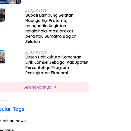
26 April 2026
Bupati Lampung Selatan,
Radityo Egi Pratama,
menghadiri kegiatan
halalbihalal masyarakat
perantau Sumatra Bagian
Selatan
26 April 2026
Dirjen Holtikultura Kementan
Lirik Lamsel Sebagai Kabupaten
Percontohqn Program
Peningkatan Ekonomi
Selengkapnya
ular Tags
reaking news
eadline