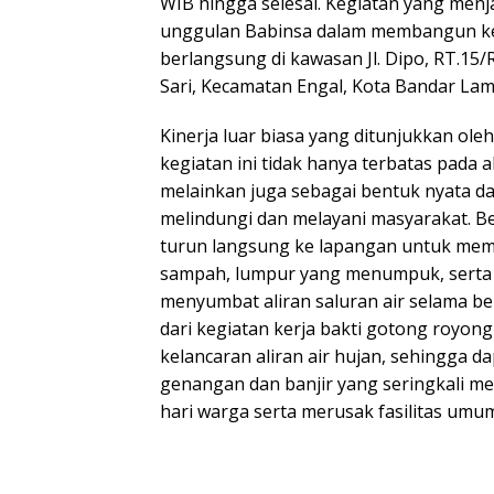
WIB hingga selesai. Kegiatan yang menj
unggulan Babinsa dalam membangun kem
berlangsung di kawasan Jl. Dipo, RT.15
Sari, Kecamatan Engal, Kota Bandar La
Kinerja luar biasa yang ditunjukkan ole
kegiatan ini tidak hanya terbatas pada 
melainkan juga sebagai bentuk nyata d
melindungi dan melayani masyarakat. 
turun langsung ke lapangan untuk mem
sampah, lumpur yang menumpuk, serta r
menyumbat aliran saluran air selama b
dari kegiatan kerja bakti gotong royon
kelancaran aliran air hujan, sehingga da
genangan dan banjir yang seringkali me
hari warga serta merusak fasilitas umu