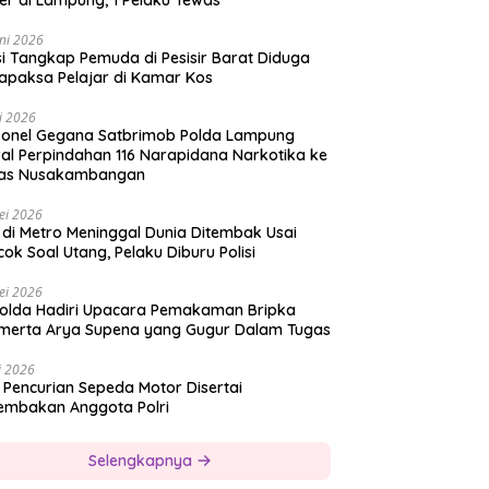
er di Lampung, 1 Pelaku Tewas
ni 2026
si Tangkap Pemuda di Pesisir Barat Diduga
apaksa Pelajar di Kamar Kos
i 2026
sonel Gegana Satbrimob Polda Lampung
al Perpindahan 116 Narapidana Narkotika ke
as Nusakambangan
ei 2026
 di Metro Meninggal Dunia Ditembak Usai
ok Soal Utang, Pelaku Diburu Polisi
ei 2026
olda Hadiri Upacara Pemakaman Bripka
merta Arya Supena yang Gugur Dalam Tugas
i 2026
 Pencurian Sepeda Motor Disertai
embakan Anggota Polri
Selengkapnya