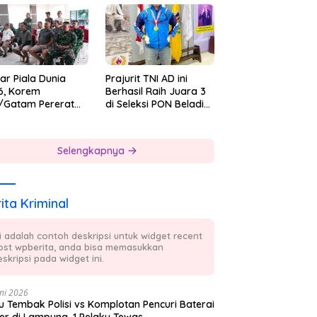
 7
ar Piala Dunia
Prajurit TNI AD ini
6, Korem
Berhasil Raih Juara 3
/Gatam Pererat
di Seleksi PON Beladiri
ersamaan Prajurit
Tahun 2026
 Masyarakat
Selengkapnya
ita Kriminal
ni adalah contoh deskripsi untuk widget recent
ost wpberita, anda bisa memasukkan
skripsi pada widget ini.
ni 2026
 Tembak Polisi vs Komplotan Pencuri Baterai