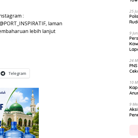
Tow
25 Ju
Instagram :
Poli
Rud
ifL, @PORT_INSPIRATIF, laman
pembaharuan lebih lanjut
9 Jun
Per
Kaw
Lap
24 M
PNS
Cekc
Telegram
10 M
Kap
Anu
9 Me
Aksi
Pen