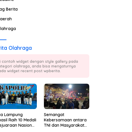
ag Berita
aerah
lahraga
ita Olahraga
ni contoh widget dengan style gallery pada
ategori olahraga, anda bisa mengaturnya
ada widget recent post wpberita.
da Lampung
Semangat
asil Raih 10 Medali
Kebersamaan antara
ejuaraan Nasional
TNI dan Masyarakat
kwondo Kapolri
Kembali Terpancar