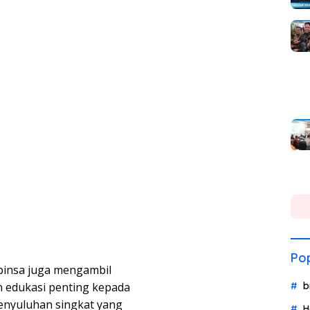
Pop
abinsa juga mengambil
 edukasi penting kepada
b
penyuluhan singkat yang
H