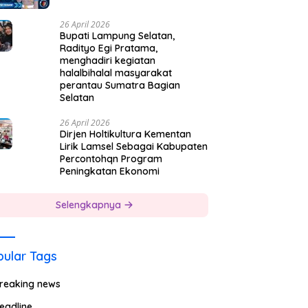
26 April 2026
Bupati Lampung Selatan,
Radityo Egi Pratama,
menghadiri kegiatan
halalbihalal masyarakat
perantau Sumatra Bagian
Selatan
26 April 2026
Dirjen Holtikultura Kementan
Lirik Lamsel Sebagai Kabupaten
Percontohqn Program
Peningkatan Ekonomi
Selengkapnya
ular Tags
reaking news
eadline