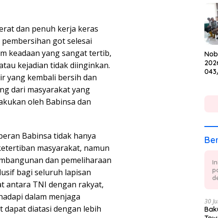
Cup
erat dan penuh kerja keras
n pembersihan got selesai
am keadaan yang sangat tertib,
Nob
202
tau kejadian tidak diinginkan.
043
air yang kembali bersih dan
Keb
ang dari masyarakat yang
dan
akukan oleh Babinsa dan
 peran Babinsa tidak hanya
Ber
etertiban masyarakat, namun
pembangunan dan pemeliharaan
I
p
usif bagi seluruh lapisan
de
at antara TNI dengan rakyat,
ihadapi dalam menjaga
30 Ju
 dapat diatasi dengan lebih
Baku