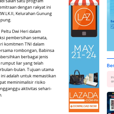
adi salah satu program
itraan dengan rakyat ini
/RW.LK.II, Kelurahan Gunung
mpung.
h Peltu Dwi Heri dalam
aksi pembersihan semata,
ari komitmen TNI dalam
Bersama rombongan, Babinsa
bersihkan berbagai jenis
umput liar yang telah
Ber
erbulan-bulan. Tujuan utama
g ini adalah untuk memastikan
I
a
pat meminimalisir risiko
ngganggu aktivitas sehari-
m.