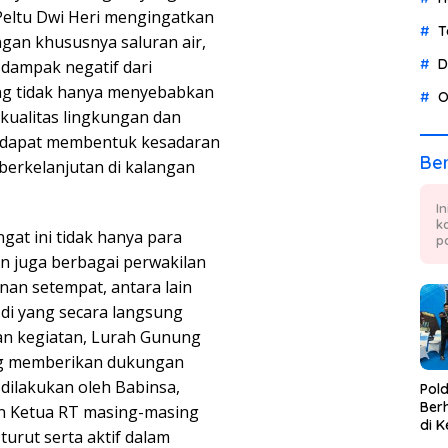
 Peltu Dwi Heri mengingatkan
T
gan khususnya saluran air,
D
dampak negatif dari
g tidak hanya menyebabkan
O
ualitas lingkungan dan
an dapat membentuk kesadaran
Ber
berkelanjutan di kalangan
I
k
at ini tidak hanya para
p
n juga berbagai perwakilan
an setempat, antara lain
di yang secara langsung
n kegiatan, Lurah Gunung
ng memberikan dukungan
g dilakukan oleh Babinsa,
Pol
Berh
an Ketua RT masing-masing
di K
urut serta aktif dalam
Tae