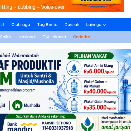
if
Olahraga
Tag Berita
Daerah
Lainnya
Politik
Nasional
DKI Jakarta
Gerindra