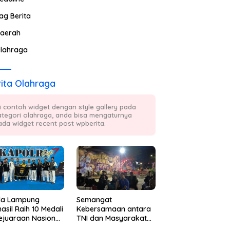
ag Berita
aerah
lahraga
ita Olahraga
ni contoh widget dengan style gallery pada
ategori olahraga, anda bisa mengaturnya
ada widget recent post wpberita.
da Lampung
Semangat
asil Raih 10 Medali
Kebersamaan antara
ejuaraan Nasional
TNI dan Masyarakat
kwondo Kapolri
Kembali Terpancar