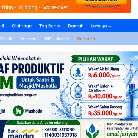
if
Olahraga
Tag Berita
Daerah
Lainnya
Politik
Nasional
DKI Jakarta
Gerindra