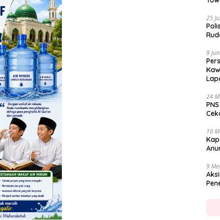
Tow
25 Ju
Poli
Rud
9 Jun
Per
Kaw
Lap
24 M
PNS
Cekc
10 M
Kap
Anu
9 Me
Aksi
Pen