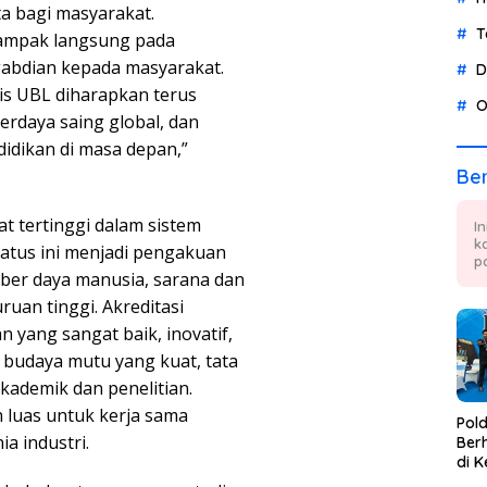
a bagi masyarakat.
T
dampak langsung pada
gabdian kepada masyarakat.
D
is UBL diharapkan terus
O
erdaya saing global, dan
dikan di masa depan,”
Ber
 tertinggi dalam sistem
I
k
Status ini menjadi pengakuan
p
umber daya manusia, sarana dan
ruan tinggi. Akreditasi
yang sangat baik, inovatif,
h budaya mutu yang kuat, tata
akademik dan penelitian.
 luas untuk kerja sama
Pol
a industri.
Berh
di K
Tae