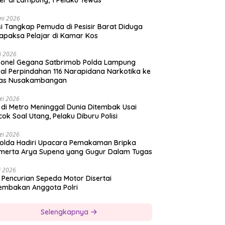
er di Lampung, 1 Pelaku Tewas
ni 2026
si Tangkap Pemuda di Pesisir Barat Diduga
apaksa Pelajar di Kamar Kos
i 2026
sonel Gegana Satbrimob Polda Lampung
al Perpindahan 116 Narapidana Narkotika ke
as Nusakambangan
ei 2026
 di Metro Meninggal Dunia Ditembak Usai
ok Soal Utang, Pelaku Diburu Polisi
ei 2026
olda Hadiri Upacara Pemakaman Bripka
merta Arya Supena yang Gugur Dalam Tugas
i 2026
 Pencurian Sepeda Motor Disertai
embakan Anggota Polri
Selengkapnya