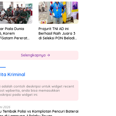
 7
ar Piala Dunia
Prajurit TNI AD ini
6, Korem
Berhasil Raih Juara 3
/Gatam Pererat
di Seleksi PON Beladiri
ersamaan Prajurit
Tahun 2026
 Masyarakat
Selengkapnya
ita Kriminal
ni adalah contoh deskripsi untuk widget recent
ost wpberita, anda bisa memasukkan
skripsi pada widget ini.
ni 2026
 Tembak Polisi vs Komplotan Pencuri Baterai