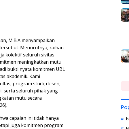
sman, M.B.A menyampaikan
 tersebut. Menurutnya, raihan
 kolektif seluruh sivitas
komitmen meningkatkan mutu
jadi bukti nyata komitmen UBL
as akademik. Kami
ultas, program studi, dosen,
, serta seluruh pihak yang
ngkatan mutu secara
26).
Pop
hwa capaian ini tidak hanya
b
etapi juga komitmen program
H