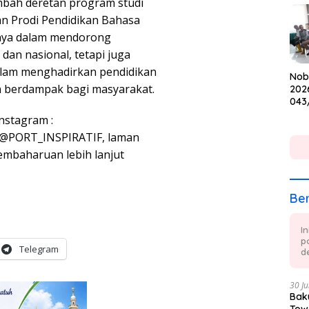
mbah deretan program studi
Cup
an Prodi Pendidikan Bahasa
nnya dalam mendorong
dan nasional, tetapi juga
lam menghadirkan pendidikan
Nob
an berdampak bagi masyarakat.
202
043
Keb
Instagram :
dan
ifL, @PORT_INSPIRATIF, laman
pembaharuan lebih lanjut
Ber
I
p
Telegram
de
30 Ju
Baku