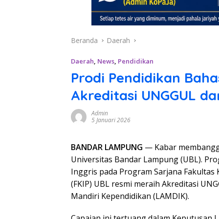
Beranda
Daerah
Daerah
,
News
,
Pendidikan
Prodi Pendidikan Baha
Akreditasi UNGGUL da
Admin
5 Januari 2026
BANDAR LAMPUNG
— Kabar membangga
Universitas Bandar Lampung (UBL). Pro
Inggris pada Program Sarjana Fakultas
(FKIP) UBL resmi meraih Akreditasi UN
Mandiri Kependidikan (LAMDIK).
Capaian ini tertuang dalam Keputusan