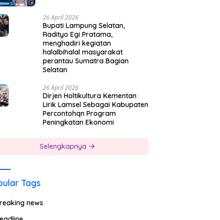
26 April 2026
Bupati Lampung Selatan,
Radityo Egi Pratama,
menghadiri kegiatan
halalbihalal masyarakat
perantau Sumatra Bagian
Selatan
26 April 2026
Dirjen Holtikultura Kementan
Lirik Lamsel Sebagai Kabupaten
Percontohqn Program
Peningkatan Ekonomi
Selengkapnya
ular Tags
reaking news
eadline