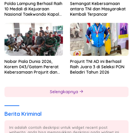
Polda Lampung Berhasil Raih
Semangat Kebersamaan
10 Medali di Kejuaraan
antara TNI dan Masyarakat
Nasional Taekwondo Kapolri
Kembali Terpancar
Cup 7
Nobar Piala Dunia 2026,
Prajurit TNI AD ini Berhasil
Korem 043/Gatam Pererat
Raih Juara 3 di Seleksi PON
Kebersamaan Prajurit dan
Beladiri Tahun 2026
Masyarakat
Selengkapnya
Berita Kriminal
Ini adalah contoh deskripsi untuk widget recent post
wpberita, anda bisa memasukkan deskripsi pada widget ini.