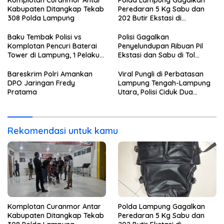
Komplotan Curanmor Antar
Polda Lampung Gagalkan
Kabupaten Ditangkap Tekab
Peredaran 5 Kg Sabu dan
308 Polda Lampung
202 Butir Ekstasi di
Bakauheni
Baku Tembak Polisi vs
Polisi Gagalkan
Komplotan Pencuri Baterai
Penyelundupan Ribuan Pil
Tower di Lampung, 1 Pelaku
Ekstasi dan Sabu di Tol
Tewas
Lampung Tengah
Bareskrim Polri Amankan
Viral Pungli di Perbatasan
DPO Jaringan Fredy
Lampung Tengah-Lampung
Pratama
Utara, Polisi Ciduk Dua
Pelaku
Rekomendasi untuk kamu
Komplotan Curanmor Antar
Polda Lampung Gagalkan
Kabupaten Ditangkap Tekab
Peredaran 5 Kg Sabu dan