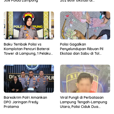
308 Polda Lampung
202 Butir Ekstasi di
Bakauheni
Baku Tembak Polisi vs
Polisi Gagalkan
Komplotan Pencuri Baterai
Penyelundupan Ribuan Pil
Tower di Lampung, 1 Pelaku
Ekstasi dan Sabu di Tol
Tewas
Lampung Tengah
Bareskrim Polri Amankan
Viral Pungli di Perbatasan
DPO Jaringan Fredy
Lampung Tengah-Lampung
Pratama
Utara, Polisi Ciduk Dua
Pelaku