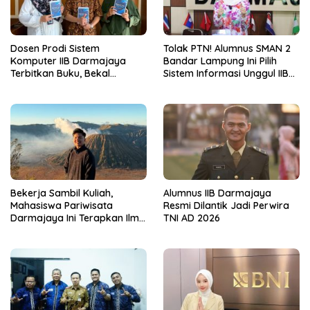
Dosen Prodi Sistem
Tolak PTN! Alumnus SMAN 2
Komputer IIB Darmajaya
Bandar Lampung Ini Pilih
Terbitkan Buku, Bekal
Sistem Informasi Unggul IIB
Mahasiswa Kuasai Teknologi
Darmajaya, Alasannya Bikin
Sensor dan Aktuator
Haru
Bekerja Sambil Kuliah,
Alumnus IIB Darmajaya
Mahasiswa Pariwisata
Resmi Dilantik Jadi Perwira
Darmajaya Ini Terapkan Ilmu
TNI AD 2026
Langsung di Dunia Tour