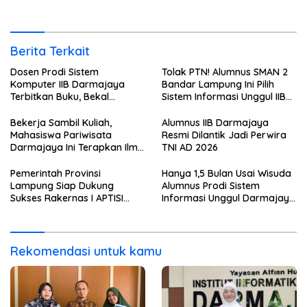
2026 dari Berbagai Aspek
ini Langsung Diterima Kerja
di BNI
Berita Terkait
Dosen Prodi Sistem
Tolak PTN! Alumnus SMAN 2
Komputer IIB Darmajaya
Bandar Lampung Ini Pilih
Terbitkan Buku, Bekal
Sistem Informasi Unggul IIB
Mahasiswa Kuasai Teknologi
Darmajaya, Alasannya Bikin
Sensor dan Aktuator
Haru
Bekerja Sambil Kuliah,
Alumnus IIB Darmajaya
Mahasiswa Pariwisata
Resmi Dilantik Jadi Perwira
Darmajaya Ini Terapkan Ilmu
TNI AD 2026
Langsung di Dunia Tour
Pemerintah Provinsi
Hanya 1,5 Bulan Usai Wisuda
Lampung Siap Dukung
Alumnus Prodi Sistem
Sukses Rakernas I APTISI
Informasi Unggul Darmajaya
2026 dari Berbagai Aspek
ini Langsung Diterima Kerja
di BNI
Rekomendasi untuk kamu