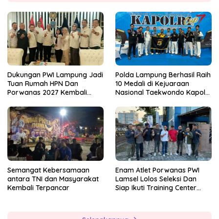
Dukungan PWI Lampung Jadi
Polda Lampung Berhasil Raih
Tuan Rumah HPN Dan
10 Medali di Kejuaraan
Porwanas 2027 Kembali
Nasional Taekwondo Kapolri
Datang Dari Irjenpas Komjen
Cup 7
Pol.Rudi Setiawan
Semangat Kebersamaan
Enam Atlet Porwanas PWI
antara TNI dan Masyarakat
Lamsel Lolos Seleksi Dan
Kembali Terpancar
Siap Ikuti Training Center
Sebagai Atlet Porwanas
Lampung 2027