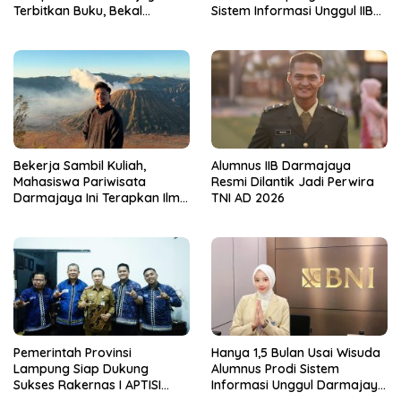
Terbitkan Buku, Bekal
Sistem Informasi Unggul IIB
Mahasiswa Kuasai Teknologi
Darmajaya, Alasannya Bikin
Sensor dan Aktuator
Haru
Bekerja Sambil Kuliah,
Alumnus IIB Darmajaya
Mahasiswa Pariwisata
Resmi Dilantik Jadi Perwira
Darmajaya Ini Terapkan Ilmu
TNI AD 2026
Langsung di Dunia Tour
Pemerintah Provinsi
Hanya 1,5 Bulan Usai Wisuda
Lampung Siap Dukung
Alumnus Prodi Sistem
Sukses Rakernas I APTISI
Informasi Unggul Darmajaya