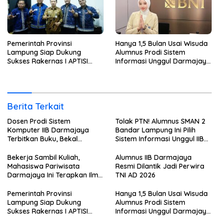
Pemerintah Provinsi
Hanya 1,5 Bulan Usai Wisuda
Lampung Siap Dukung
Alumnus Prodi Sistem
Sukses Rakernas I APTISI
Informasi Unggul Darmajaya
2026 dari Berbagai Aspek
ini Langsung Diterima Kerja
di BNI
Berita Terkait
Dosen Prodi Sistem
Tolak PTN! Alumnus SMAN 2
Komputer IIB Darmajaya
Bandar Lampung Ini Pilih
Terbitkan Buku, Bekal
Sistem Informasi Unggul IIB
Mahasiswa Kuasai Teknologi
Darmajaya, Alasannya Bikin
Sensor dan Aktuator
Haru
Bekerja Sambil Kuliah,
Alumnus IIB Darmajaya
Mahasiswa Pariwisata
Resmi Dilantik Jadi Perwira
Darmajaya Ini Terapkan Ilmu
TNI AD 2026
Langsung di Dunia Tour
Pemerintah Provinsi
Hanya 1,5 Bulan Usai Wisuda
Lampung Siap Dukung
Alumnus Prodi Sistem
Sukses Rakernas I APTISI
Informasi Unggul Darmajaya