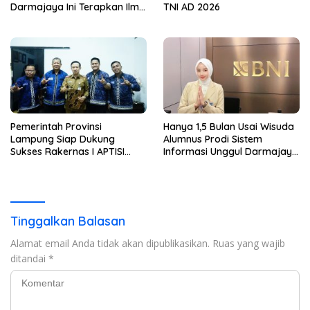
Darmajaya Ini Terapkan Ilmu
TNI AD 2026
Langsung di Dunia Tour
Pemerintah Provinsi
Hanya 1,5 Bulan Usai Wisuda
Lampung Siap Dukung
Alumnus Prodi Sistem
Sukses Rakernas I APTISI
Informasi Unggul Darmajaya
2026 dari Berbagai Aspek
ini Langsung Diterima Kerja
di BNI
Tinggalkan Balasan
Alamat email Anda tidak akan dipublikasikan.
Ruas yang wajib
ditandai
*