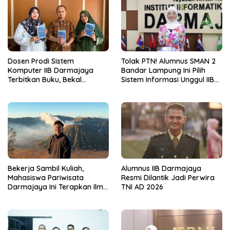
Dosen Prodi Sistem
Tolak PTN! Alumnus SMAN 2
Komputer IIB Darmajaya
Bandar Lampung Ini Pilih
Terbitkan Buku, Bekal
Sistem Informasi Unggul IIB
Mahasiswa Kuasai Teknologi
Darmajaya, Alasannya Bikin
Sensor dan Aktuator
Haru
Bekerja Sambil Kuliah,
Alumnus IIB Darmajaya
Mahasiswa Pariwisata
Resmi Dilantik Jadi Perwira
Darmajaya Ini Terapkan Ilmu
TNI AD 2026
Langsung di Dunia Tour