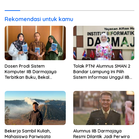
2026 dari Berbagai Aspek
ini Langsung Diterima Kerja
di BNI
Rekomendasi untuk kamu
Dosen Prodi Sistem
Tolak PTN! Alumnus SMAN 2
Komputer IIB Darmajaya
Bandar Lampung Ini Pilih
Terbitkan Buku, Bekal
Sistem Informasi Unggul IIB
Mahasiswa Kuasai Teknologi
Darmajaya, Alasannya Bikin
Sensor dan Aktuator
Haru
Bekerja Sambil Kuliah,
Alumnus IIB Darmajaya
Mahasiswa Pariwisata
Resmi Dilantik Jadi Perwira