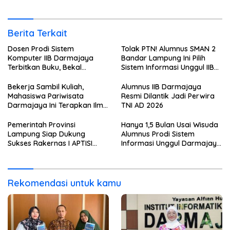
di BNI
Berita Terkait
Dosen Prodi Sistem
Tolak PTN! Alumnus SMAN 2
Komputer IIB Darmajaya
Bandar Lampung Ini Pilih
Terbitkan Buku, Bekal
Sistem Informasi Unggul IIB
Mahasiswa Kuasai Teknologi
Darmajaya, Alasannya Bikin
Sensor dan Aktuator
Haru
Bekerja Sambil Kuliah,
Alumnus IIB Darmajaya
Mahasiswa Pariwisata
Resmi Dilantik Jadi Perwira
Darmajaya Ini Terapkan Ilmu
TNI AD 2026
Langsung di Dunia Tour
Pemerintah Provinsi
Hanya 1,5 Bulan Usai Wisuda
Lampung Siap Dukung
Alumnus Prodi Sistem
Sukses Rakernas I APTISI
Informasi Unggul Darmajaya
2026 dari Berbagai Aspek
ini Langsung Diterima Kerja
di BNI
Rekomendasi untuk kamu