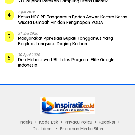
217 Pejabat Pemkab Lampung Utara Dilantik
2 Juli 2026
4
Ketua MPC PP Tanggamus Raden Anwar Kecam Keras
Wisata Lembah Air dan Penginapan VODA
31 Mei 2026
5
Masyarakat Apresiasi Bupati Tanggamus Yang
Bagikan Langsung Daging Kurban
30 April 2026
6
Dua Mahasiswa UBL Lolos Program Elite Google
Indonesia
Indeks
Kode Etik
Privacy Policy
Redaksi
Disclaimer
Pedoman Media Siber