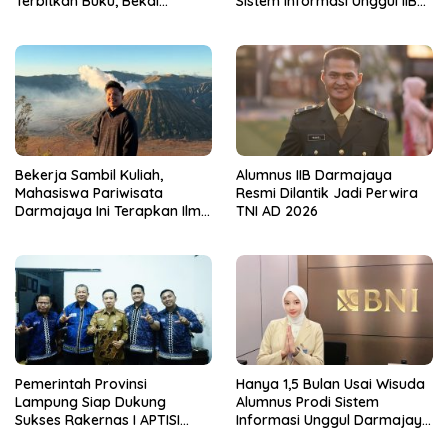
Terbitkan Buku, Bekal
Sistem Informasi Unggul IIB
Mahasiswa Kuasai Teknologi
Darmajaya, Alasannya Bikin
Sensor dan Aktuator
Haru
Bekerja Sambil Kuliah,
Alumnus IIB Darmajaya
Mahasiswa Pariwisata
Resmi Dilantik Jadi Perwira
Darmajaya Ini Terapkan Ilmu
TNI AD 2026
Langsung di Dunia Tour
Pemerintah Provinsi
Hanya 1,5 Bulan Usai Wisuda
Lampung Siap Dukung
Alumnus Prodi Sistem
Sukses Rakernas I APTISI
Informasi Unggul Darmajaya
2026 dari Berbagai Aspek
ini Langsung Diterima Kerja