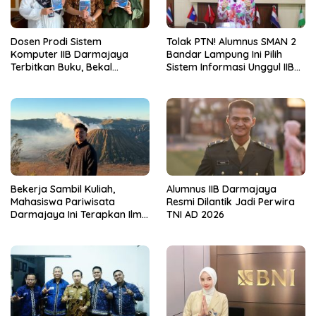
Dosen Prodi Sistem
Tolak PTN! Alumnus SMAN 2
Komputer IIB Darmajaya
Bandar Lampung Ini Pilih
Terbitkan Buku, Bekal
Sistem Informasi Unggul IIB
Mahasiswa Kuasai Teknologi
Darmajaya, Alasannya Bikin
Sensor dan Aktuator
Haru
Bekerja Sambil Kuliah,
Alumnus IIB Darmajaya
Mahasiswa Pariwisata
Resmi Dilantik Jadi Perwira
Darmajaya Ini Terapkan Ilmu
TNI AD 2026
Langsung di Dunia Tour