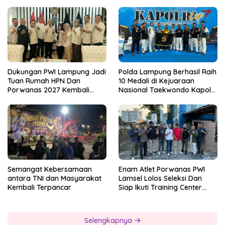
Dukungan PWI Lampung Jadi
Polda Lampung Berhasil Raih
Tuan Rumah HPN Dan
10 Medali di Kejuaraan
Porwanas 2027 Kembali
Nasional Taekwondo Kapolri
Datang Dari Irjenpas Komjen
Cup 7
Pol.Rudi Setiawan
Semangat Kebersamaan
Enam Atlet Porwanas PWI
antara TNI dan Masyarakat
Lamsel Lolos Seleksi Dan
Kembali Terpancar
Siap Ikuti Training Center
Sebagai Atlet Porwanas
Lampung 2027
Selengkapnya