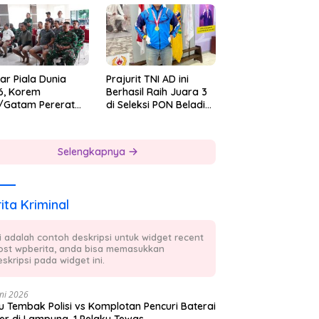
 7
ar Piala Dunia
Prajurit TNI AD ini
6, Korem
Berhasil Raih Juara 3
/Gatam Pererat
di Seleksi PON Beladiri
ersamaan Prajurit
Tahun 2026
 Masyarakat
Selengkapnya
ita Kriminal
ni adalah contoh deskripsi untuk widget recent
ost wpberita, anda bisa memasukkan
skripsi pada widget ini.
ni 2026
 Tembak Polisi vs Komplotan Pencuri Baterai