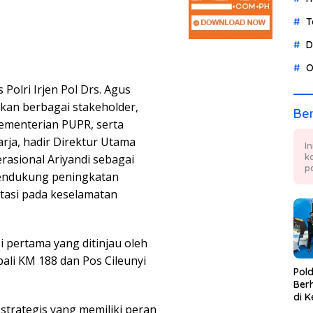
T
D
O
 Polri Irjen Pol Drs. Agus
kan berbagai stakeholder,
Ber
ementerian PUPR, serta
rja, hadir Direktur Utama
I
k
asional Ariyandi sebagai
p
endukung peningkatan
ntasi pada keselamatan
i pertama yang ditinjau oleh
ali KM 188 dan Pos Cileunyi
Pol
Berh
di K
 strategis yang memiliki peran
Tae