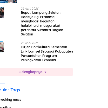
26 April 2026
Bupati Lampung Selatan,
Radityo Egi Pratama,
menghadiri kegiatan
halalbihalal masyarakat
perantau Sumatra Bagian
Selatan
26 April 2026
Dirjen Holtikultura Kementan
Lirik Lamsel Sebagai Kabupaten
Percontohqn Program
Peningkatan Ekonomi
Selengkapnya
ular Tags
reaking news
eadline