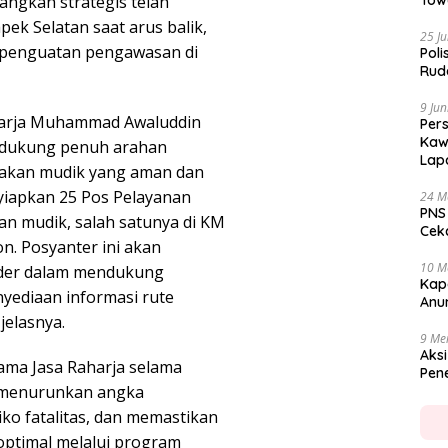
ngkah strategis telah
Tow
ek Selatan saat arus balik,
25 Ju
a penguatan pengawasan di
Poli
Rud
9 Jun
aharja Muhammad Awaluddin
Per
Kaw
dukung penuh arahan
Lap
takan mudik yang aman dan
yiapkan 25 Pos Pelayanan
24 M
PNS
an mudik, salah satunya di KM
Cekc
on. Posyanter ini akan
10 M
lder dalam mendukung
Kap
yediaan informasi rute
Anu
jelasnya.
9 Me
Aksi
ma Jasa Raharja selama
Pen
ah menurunkan angka
iko fatalitas, dan memastikan
ptimal melalui program