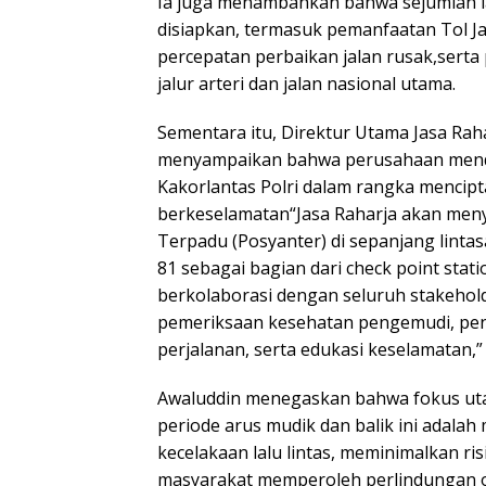
Ia juga menambahkan bahwa sejumlah la
disiapkan, termasuk pemanfaatan Tol Jap
percepatan perbaikan jalan rusak,sert
jalur arteri dan jalan nasional utama.
Sementara itu, Direktur Utama Jasa R
menyampaikan bahwa perusahaan men
Kakorlantas Polri dalam rangka mencip
berkeselamatan“Jasa Raharja akan men
Terpadu (Posyanter) di sepanjang lintas
81 sebagai bagian dari check point stati
berkolaborasi dengan seluruh stakeho
pemeriksaan kesehatan pengemudi, pen
perjalanan, serta edukasi keselamatan,” 
Awaluddin menegaskan bahwa fokus uta
periode arus mudik dan balik ini adal
kecelakaan lalu lintas, meminimalkan ris
masyarakat memperoleh perlindungan o