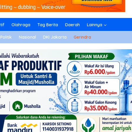
if
Olahraga
Tag Berita
Daerah
Lainnya
Politik
Nasional
DKI Jakarta
Gerindra