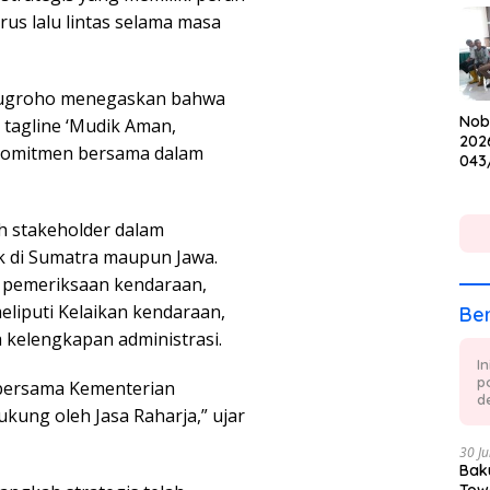
Cup
us lalu lintas selama masa
yonugroho menegaskan bahwa
Nob
tagline ‘Mudik Aman,
202
 komitmen bersama dalam
043
Keb
dan
uh stakeholder dalam
k di Sumatra maupun Jawa.
t pemeriksaan kendaraan,
eliputi Kelaikan kendaraan,
Ber
 kelengkapan administrasi.
I
p
 bersama Kementerian
de
kung oleh Jasa Raharja,” ujar
30 Ju
Baku