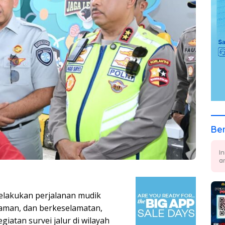
Ber
I
a
lakukan perjalanan mudik
nyaman, dan berkeselamatan,
giatan survei jalur di wilayah