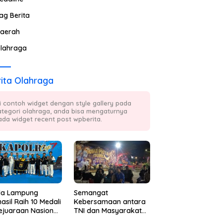
ag Berita
aerah
lahraga
ita Olahraga
ni contoh widget dengan style gallery pada
ategori olahraga, anda bisa mengaturnya
ada widget recent post wpberita.
da Lampung
Semangat
asil Raih 10 Medali
Kebersamaan antara
ejuaraan Nasional
TNI dan Masyarakat
kwondo Kapolri
Kembali Terpancar