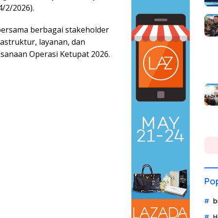
4/2/2026).
 bersama berbagai stakeholder
astruktur, layanan, dan
ksanaan Operasi Ketupat 2026.
Pop
b
H