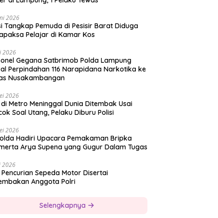
er di Lampung, 1 Pelaku Tewas
ni 2026
si Tangkap Pemuda di Pesisir Barat Diduga
apaksa Pelajar di Kamar Kos
i 2026
sonel Gegana Satbrimob Polda Lampung
al Perpindahan 116 Narapidana Narkotika ke
as Nusakambangan
ei 2026
 di Metro Meninggal Dunia Ditembak Usai
ok Soal Utang, Pelaku Diburu Polisi
ei 2026
olda Hadiri Upacara Pemakaman Bripka
merta Arya Supena yang Gugur Dalam Tugas
i 2026
 Pencurian Sepeda Motor Disertai
embakan Anggota Polri
Selengkapnya