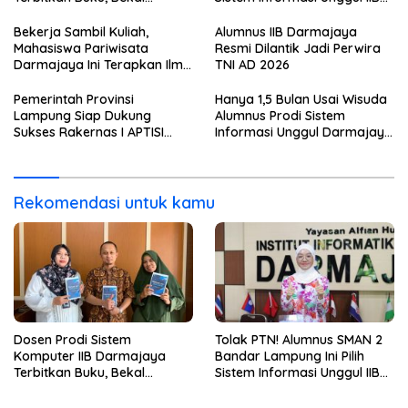
Mahasiswa Kuasai Teknologi
Darmajaya, Alasannya Bikin
Sensor dan Aktuator
Haru
Bekerja Sambil Kuliah,
Alumnus IIB Darmajaya
Mahasiswa Pariwisata
Resmi Dilantik Jadi Perwira
Darmajaya Ini Terapkan Ilmu
TNI AD 2026
Langsung di Dunia Tour
Pemerintah Provinsi
Hanya 1,5 Bulan Usai Wisuda
Lampung Siap Dukung
Alumnus Prodi Sistem
Sukses Rakernas I APTISI
Informasi Unggul Darmajaya
2026 dari Berbagai Aspek
ini Langsung Diterima Kerja
di BNI
Rekomendasi untuk kamu
Dosen Prodi Sistem
Tolak PTN! Alumnus SMAN 2
Komputer IIB Darmajaya
Bandar Lampung Ini Pilih
Terbitkan Buku, Bekal
Sistem Informasi Unggul IIB
Mahasiswa Kuasai Teknologi
Darmajaya, Alasannya Bikin
Sensor dan Aktuator
Haru