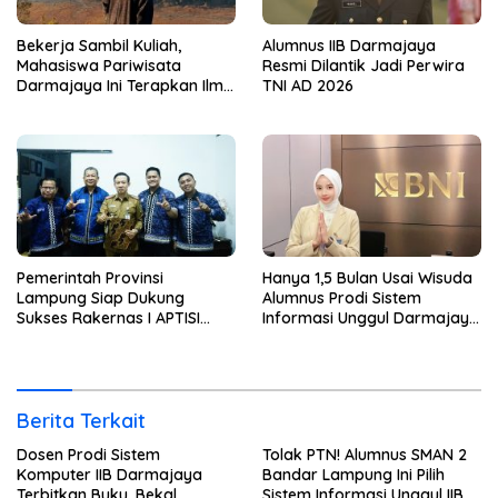
Bekerja Sambil Kuliah,
Alumnus IIB Darmajaya
Mahasiswa Pariwisata
Resmi Dilantik Jadi Perwira
Darmajaya Ini Terapkan Ilmu
TNI AD 2026
Langsung di Dunia Tour
Pemerintah Provinsi
Hanya 1,5 Bulan Usai Wisuda
Lampung Siap Dukung
Alumnus Prodi Sistem
Sukses Rakernas I APTISI
Informasi Unggul Darmajaya
2026 dari Berbagai Aspek
ini Langsung Diterima Kerja
di BNI
Berita Terkait
Dosen Prodi Sistem
Tolak PTN! Alumnus SMAN 2
Komputer IIB Darmajaya
Bandar Lampung Ini Pilih
Terbitkan Buku, Bekal
Sistem Informasi Unggul IIB