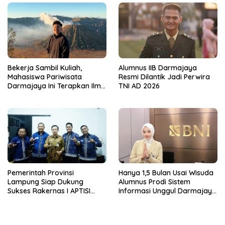
Bekerja Sambil Kuliah,
Alumnus IIB Darmajaya
Mahasiswa Pariwisata
Resmi Dilantik Jadi Perwira
Darmajaya Ini Terapkan Ilmu
TNI AD 2026
Langsung di Dunia Tour
Pemerintah Provinsi
Hanya 1,5 Bulan Usai Wisuda
Lampung Siap Dukung
Alumnus Prodi Sistem
Sukses Rakernas I APTISI
Informasi Unggul Darmajaya
2026 dari Berbagai Aspek
ini Langsung Diterima Kerja
di BNI