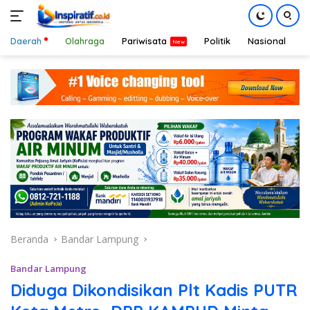
Daerah
Olahraga
Pariwisata
Politik
Nasional
D
Langsung
ke
konten
Beranda
Bandar Lampung
Bandar Lampung
Diduga Dikondisikan Plt Kadis PUTR