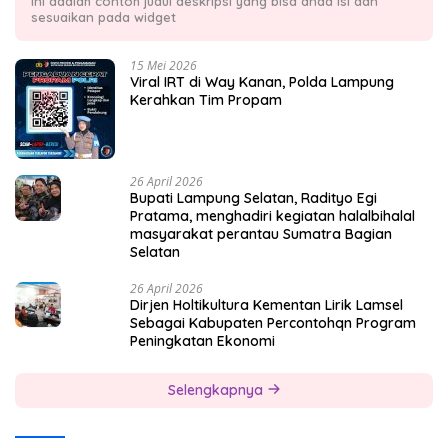
Ini adalah contoh judul deskripsi yang bisa anda isi dan
sesuaikan pada widget
15 Mei 2026
Viral IRT di Way Kanan, Polda Lampung
Kerahkan Tim Propam
26 April 2026
Bupati Lampung Selatan, Radityo Egi
Pratama, menghadiri kegiatan halalbihalal
masyarakat perantau Sumatra Bagian
Selatan
26 April 2026
Dirjen Holtikultura Kementan Lirik Lamsel
Sebagai Kabupaten Percontohqn Program
Peningkatan Ekonomi
Selengkapnya