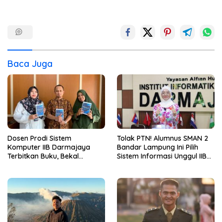
Baca Juga
Dosen Prodi Sistem
Tolak PTN! Alumnus SMAN 2
Komputer IIB Darmajaya
Bandar Lampung Ini Pilih
Terbitkan Buku, Bekal
Sistem Informasi Unggul IIB
Mahasiswa Kuasai Teknologi
Darmajaya, Alasannya Bikin
Sensor dan Aktuator
Haru