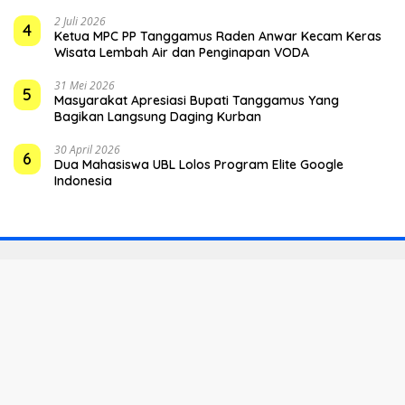
2 Juli 2026
4
Ketua MPC PP Tanggamus Raden Anwar Kecam Keras
Wisata Lembah Air dan Penginapan VODA
31 Mei 2026
5
Masyarakat Apresiasi Bupati Tanggamus Yang
Bagikan Langsung Daging Kurban
30 April 2026
6
Dua Mahasiswa UBL Lolos Program Elite Google
Indonesia
Indeks
Kode Etik
Privacy Policy
Redaksi
Disclaimer
Pedoman Media Siber