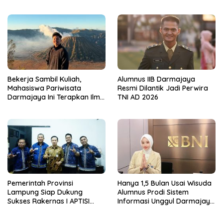
Mahasiswa Kuasai Teknologi
Darmajaya, Alasannya Bikin
Sensor dan Aktuator
Haru
Bekerja Sambil Kuliah,
Alumnus IIB Darmajaya
Mahasiswa Pariwisata
Resmi Dilantik Jadi Perwira
Darmajaya Ini Terapkan Ilmu
TNI AD 2026
Langsung di Dunia Tour
Pemerintah Provinsi
Hanya 1,5 Bulan Usai Wisuda
Lampung Siap Dukung
Alumnus Prodi Sistem
Sukses Rakernas I APTISI
Informasi Unggul Darmajaya
2026 dari Berbagai Aspek
ini Langsung Diterima Kerja
di BNI