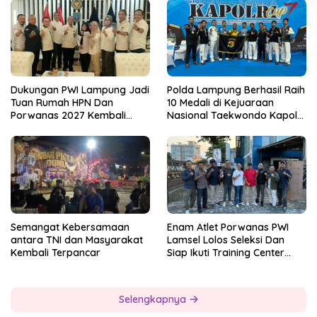
Dukungan PWI Lampung Jadi
Polda Lampung Berhasil Raih
Tuan Rumah HPN Dan
10 Medali di Kejuaraan
Porwanas 2027 Kembali
Nasional Taekwondo Kapolri
Datang Dari Irjenpas Komjen
Cup 7
Pol.Rudi Setiawan
Semangat Kebersamaan
Enam Atlet Porwanas PWI
antara TNI dan Masyarakat
Lamsel Lolos Seleksi Dan
Kembali Terpancar
Siap Ikuti Training Center
Sebagai Atlet Porwanas
Lampung 2027
Selengkapnya