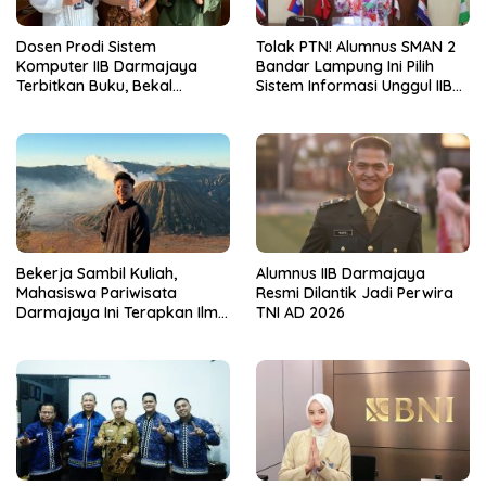
Dosen Prodi Sistem
Tolak PTN! Alumnus SMAN 2
Komputer IIB Darmajaya
Bandar Lampung Ini Pilih
Terbitkan Buku, Bekal
Sistem Informasi Unggul IIB
Mahasiswa Kuasai Teknologi
Darmajaya, Alasannya Bikin
Sensor dan Aktuator
Haru
Bekerja Sambil Kuliah,
Alumnus IIB Darmajaya
Mahasiswa Pariwisata
Resmi Dilantik Jadi Perwira
Darmajaya Ini Terapkan Ilmu
TNI AD 2026
Langsung di Dunia Tour