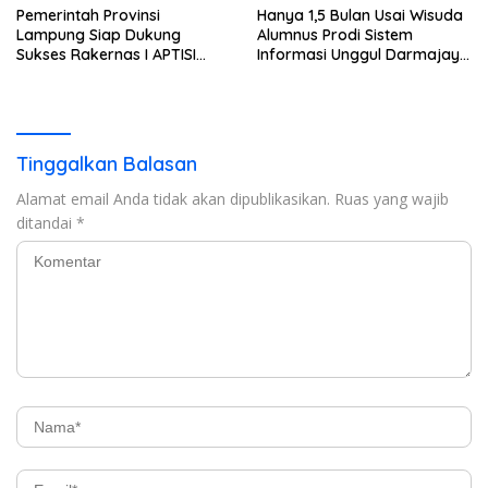
Pemerintah Provinsi
Hanya 1,5 Bulan Usai Wisuda
Lampung Siap Dukung
Alumnus Prodi Sistem
Sukses Rakernas I APTISI
Informasi Unggul Darmajaya
2026 dari Berbagai Aspek
ini Langsung Diterima Kerja
di BNI
Tinggalkan Balasan
Alamat email Anda tidak akan dipublikasikan.
Ruas yang wajib
ditandai
*