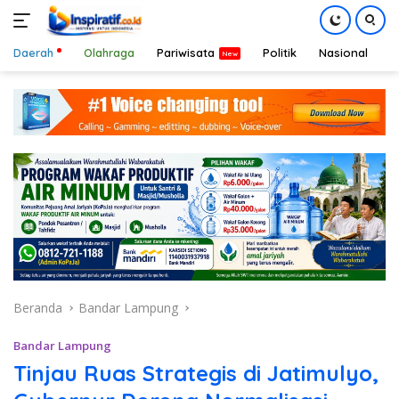
Daerah
Olahraga
Pariwisata
Politik
Nasional
D
Langsung
ke
konten
Beranda
Bandar Lampung
Bandar Lampung
Tinjau Ruas Strategis di Jatimulyo,