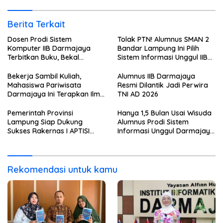
Berita Terkait
Dosen Prodi Sistem
Tolak PTN! Alumnus SMAN 2
Komputer IIB Darmajaya
Bandar Lampung Ini Pilih
Terbitkan Buku, Bekal
Sistem Informasi Unggul IIB
Mahasiswa Kuasai Teknologi
Darmajaya, Alasannya Bikin
Sensor dan Aktuator
Haru
Bekerja Sambil Kuliah,
Alumnus IIB Darmajaya
Mahasiswa Pariwisata
Resmi Dilantik Jadi Perwira
Darmajaya Ini Terapkan Ilmu
TNI AD 2026
Langsung di Dunia Tour
Pemerintah Provinsi
Hanya 1,5 Bulan Usai Wisuda
Lampung Siap Dukung
Alumnus Prodi Sistem
Sukses Rakernas I APTISI
Informasi Unggul Darmajaya
2026 dari Berbagai Aspek
ini Langsung Diterima Kerja
di BNI
Rekomendasi untuk kamu