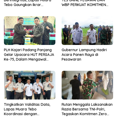
Tebo Gaungkan Ikrar
WBP PERKUAT KOMITMEN
Pemasyarakatan Bersih dari
ZERO NARKOBA
Handphone Ilegal, Narkoba,
dan Penipuan
PLH Kajari Padang Panjang
Gubernur Lampung Hadiri
Gelar Upacara HUT PERSAJA
Acara Panen Raya di
Ke-75, Dalam Mengawal
Pesawaran
Kedaulatan
Tingkatkan Validitas Data,
Rutan Menggala Laksanakan
Lapas Muara Tebo
Razia Bersama TNI-Polri,
Koordinasi dengan
Tegaskan Komitmen Zero