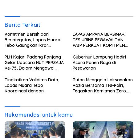
Disdukcapil Tebo
Halinar*
Berita Terkait
Komitmen Bersih dan
LAPAS AMPANA BERSINAR,
Berintegritas, Lapas Muara
TES URINE PEGAWAI DAN
Tebo Gaungkan Ikrar
WBP PERKUAT KOMITMEN
Pemasyarakatan Bersih dari
ZERO NARKOBA
Handphone Ilegal, Narkoba,
PLH Kajari Padang Panjang
Gubernur Lampung Hadiri
dan Penipuan
Gelar Upacara HUT PERSAJA
Acara Panen Raya di
Ke-75, Dalam Mengawal
Pesawaran
Kedaulatan
Tingkatkan Validitas Data,
Rutan Menggala Laksanakan
Lapas Muara Tebo
Razia Bersama TNI-Polri,
Koordinasi dengan
Tegaskan Komitmen Zero
Disdukcapil Tebo
Halinar*
Rekomendasi untuk kamu