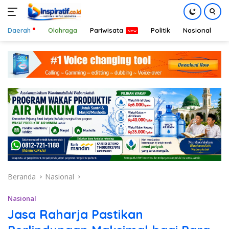
Daerah
Olahraga
Pariwisata
Politik
Nasional
D
Langsung
ke
konten
Beranda
Nasional
Nasional
Jasa Raharja Pastikan