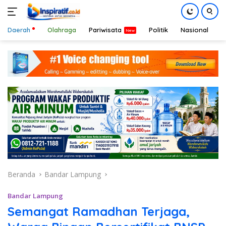
Daerah
Olahraga
Pariwisata
Politik
Nasional
D
Langsung
ke
konten
Beranda
Bandar Lampung
Bandar Lampung
Semangat Ramadhan Terjaga,