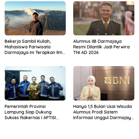
Bekerja Sambil Kuliah,
Alumnus IIB Darmajaya
Mahasiswa Pariwisata
Resmi Dilantik Jadi Perwira
Darmajaya Ini Terapkan Ilmu
TNI AD 2026
Langsung di Dunia Tour
Pemerintah Provinsi
Hanya 1,5 Bulan Usai Wisuda
Lampung Siap Dukung
Alumnus Prodi Sistem
Sukses Rakernas I APTISI
Informasi Unggul Darmajaya
2026 dari Berbagai Aspek
ini Langsung Diterima Kerja
di BNI