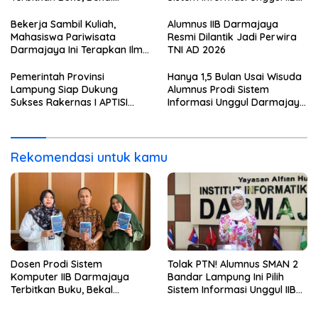
Mahasiswa Kuasai Teknologi
Darmajaya, Alasannya Bikin
Sensor dan Aktuator
Haru
Bekerja Sambil Kuliah,
Alumnus IIB Darmajaya
Mahasiswa Pariwisata
Resmi Dilantik Jadi Perwira
Darmajaya Ini Terapkan Ilmu
TNI AD 2026
Langsung di Dunia Tour
Pemerintah Provinsi
Hanya 1,5 Bulan Usai Wisuda
Lampung Siap Dukung
Alumnus Prodi Sistem
Sukses Rakernas I APTISI
Informasi Unggul Darmajaya
2026 dari Berbagai Aspek
ini Langsung Diterima Kerja
di BNI
Rekomendasi untuk kamu
Dosen Prodi Sistem
Tolak PTN! Alumnus SMAN 2
Komputer IIB Darmajaya
Bandar Lampung Ini Pilih
Terbitkan Buku, Bekal
Sistem Informasi Unggul IIB
Mahasiswa Kuasai Teknologi
Darmajaya, Alasannya Bikin
Sensor dan Aktuator
Haru