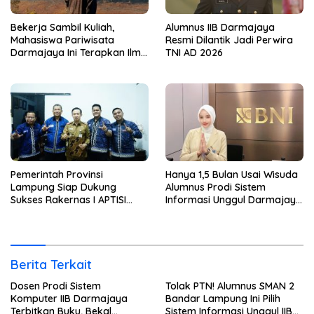
Bekerja Sambil Kuliah,
Alumnus IIB Darmajaya
Mahasiswa Pariwisata
Resmi Dilantik Jadi Perwira
Darmajaya Ini Terapkan Ilmu
TNI AD 2026
Langsung di Dunia Tour
Pemerintah Provinsi
Hanya 1,5 Bulan Usai Wisuda
Lampung Siap Dukung
Alumnus Prodi Sistem
Sukses Rakernas I APTISI
Informasi Unggul Darmajaya
2026 dari Berbagai Aspek
ini Langsung Diterima Kerja
di BNI
Berita Terkait
Dosen Prodi Sistem
Tolak PTN! Alumnus SMAN 2
Komputer IIB Darmajaya
Bandar Lampung Ini Pilih
Terbitkan Buku, Bekal
Sistem Informasi Unggul IIB