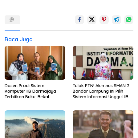
Baca Juga
Dosen Prodi Sistem
Tolak PTN! Alumnus SMAN 2
Komputer IIB Darmajaya
Bandar Lampung Ini Pilih
Terbitkan Buku, Bekal
Sistem Informasi Unggul IIB
Mahasiswa Kuasai Teknologi
Darmajaya, Alasannya Bikin
Sensor dan Aktuator
Haru