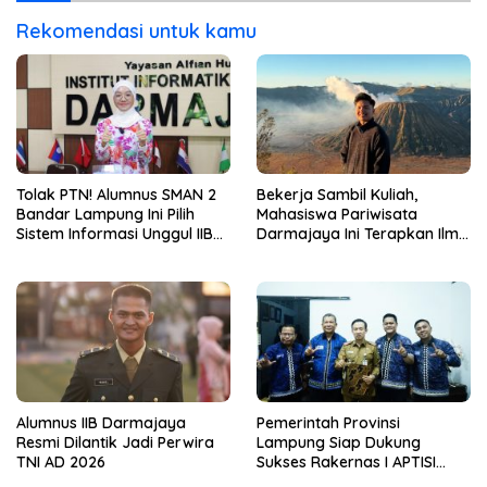
Rekomendasi untuk kamu
Tolak PTN! Alumnus SMAN 2
Bekerja Sambil Kuliah,
Bandar Lampung Ini Pilih
Mahasiswa Pariwisata
Sistem Informasi Unggul IIB
Darmajaya Ini Terapkan Ilmu
Darmajaya, Alasannya Bikin
Langsung di Dunia Tour
Haru
Alumnus IIB Darmajaya
Pemerintah Provinsi
Resmi Dilantik Jadi Perwira
Lampung Siap Dukung
TNI AD 2026
Sukses Rakernas I APTISI
2026 dari Berbagai Aspek