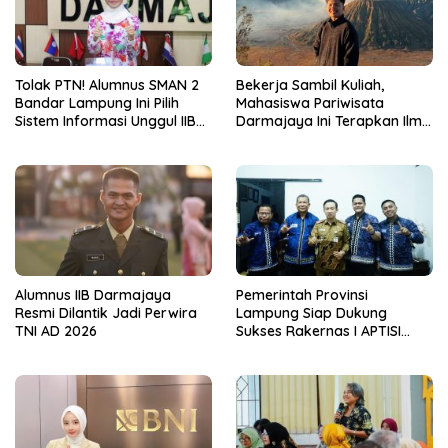
Tolak PTN! Alumnus SMAN 2
Bekerja Sambil Kuliah,
Bandar Lampung Ini Pilih
Mahasiswa Pariwisata
Sistem Informasi Unggul IIB
Darmajaya Ini Terapkan Ilmu
Darmajaya, Alasannya Bikin
Langsung di Dunia Tour
Haru
Alumnus IIB Darmajaya
Pemerintah Provinsi
Resmi Dilantik Jadi Perwira
Lampung Siap Dukung
TNI AD 2026
Sukses Rakernas I APTISI
2026 dari Berbagai Aspek