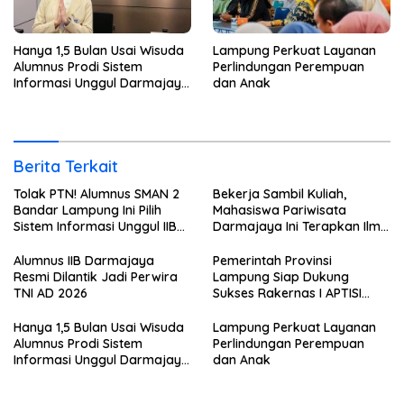
Hanya 1,5 Bulan Usai Wisuda
Lampung Perkuat Layanan
Alumnus Prodi Sistem
Perlindungan Perempuan
Informasi Unggul Darmajaya
dan Anak
ini Langsung Diterima Kerja
di BNI
Berita Terkait
Tolak PTN! Alumnus SMAN 2
Bekerja Sambil Kuliah,
Bandar Lampung Ini Pilih
Mahasiswa Pariwisata
Sistem Informasi Unggul IIB
Darmajaya Ini Terapkan Ilmu
Darmajaya, Alasannya Bikin
Langsung di Dunia Tour
Haru
Alumnus IIB Darmajaya
Pemerintah Provinsi
Resmi Dilantik Jadi Perwira
Lampung Siap Dukung
TNI AD 2026
Sukses Rakernas I APTISI
2026 dari Berbagai Aspek
Hanya 1,5 Bulan Usai Wisuda
Lampung Perkuat Layanan
Alumnus Prodi Sistem
Perlindungan Perempuan
Informasi Unggul Darmajaya
dan Anak
ini Langsung Diterima Kerja
di BNI