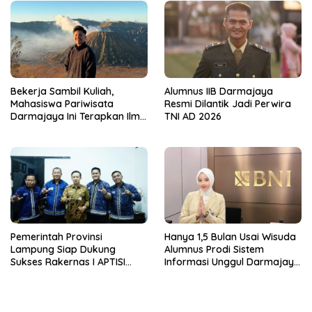
Bekerja Sambil Kuliah,
Alumnus IIB Darmajaya
Mahasiswa Pariwisata
Resmi Dilantik Jadi Perwira
Darmajaya Ini Terapkan Ilmu
TNI AD 2026
Langsung di Dunia Tour
Pemerintah Provinsi
Hanya 1,5 Bulan Usai Wisuda
Lampung Siap Dukung
Alumnus Prodi Sistem
Sukses Rakernas I APTISI
Informasi Unggul Darmajaya
2026 dari Berbagai Aspek
ini Langsung Diterima Kerja
di BNI