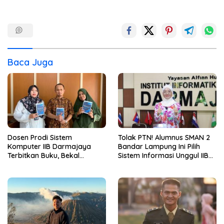
Baca Juga
Dosen Prodi Sistem
Tolak PTN! Alumnus SMAN 2
Komputer IIB Darmajaya
Bandar Lampung Ini Pilih
Terbitkan Buku, Bekal
Sistem Informasi Unggul IIB
Mahasiswa Kuasai Teknologi
Darmajaya, Alasannya Bikin
Sensor dan Aktuator
Haru