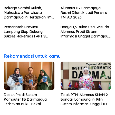
Mahasiswa Kuasai Teknologi
Darmajaya, Alasannya Bikin
Sensor dan Aktuator
Haru
Bekerja Sambil Kuliah,
Alumnus IIB Darmajaya
Mahasiswa Pariwisata
Resmi Dilantik Jadi Perwira
Darmajaya Ini Terapkan Ilmu
TNI AD 2026
Langsung di Dunia Tour
Pemerintah Provinsi
Hanya 1,5 Bulan Usai Wisuda
Lampung Siap Dukung
Alumnus Prodi Sistem
Sukses Rakernas I APTISI
Informasi Unggul Darmajaya
2026 dari Berbagai Aspek
ini Langsung Diterima Kerja
di BNI
Rekomendasi untuk kamu
Dosen Prodi Sistem
Tolak PTN! Alumnus SMAN 2
Komputer IIB Darmajaya
Bandar Lampung Ini Pilih
Terbitkan Buku, Bekal
Sistem Informasi Unggul IIB
Mahasiswa Kuasai Teknologi
Darmajaya, Alasannya Bikin
Sensor dan Aktuator
Haru