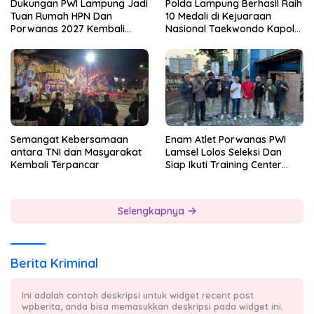
Dukungan PWI Lampung Jadi
Polda Lampung Berhasil Raih
Tuan Rumah HPN Dan
10 Medali di Kejuaraan
Porwanas 2027 Kembali
Nasional Taekwondo Kapolri
Datang Dari Irjenpas Komjen
Cup 7
Pol.Rudi Setiawan
Semangat Kebersamaan
Enam Atlet Porwanas PWI
antara TNI dan Masyarakat
Lamsel Lolos Seleksi Dan
Kembali Terpancar
Siap Ikuti Training Center
Sebagai Atlet Porwanas
Lampung 2027
Selengkapnya
Berita Kriminal
Ini adalah contoh deskripsi untuk widget recent post
wpberita, anda bisa memasukkan deskripsi pada widget ini.