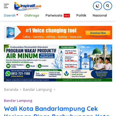
Daerah
Olahraga
Pariwisata
Politik
Nasional
D
Langsung
ke
konten
Beranda
Bandar Lampung
Bandar Lampung
Wali Kota Bandarlampung Cek