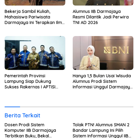
Bekerja Sambil Kuliah,
Alumnus IIB Darmajaya
Mahasiswa Pariwisata
Resmi Dilantik Jadi Perwira
Darmajaya Ini Terapkan Ilmu
TNI AD 2026
Langsung di Dunia Tour
Pemerintah Provinsi
Hanya 1,5 Bulan Usai Wisuda
Lampung Siap Dukung
Alumnus Prodi Sistem
Sukses Rakernas I APTISI
Informasi Unggul Darmajaya
2026 dari Berbagai Aspek
ini Langsung Diterima Kerja
di BNI
Berita Terkait
Dosen Prodi Sistem
Tolak PTN! Alumnus SMAN 2
Komputer IIB Darmajaya
Bandar Lampung Ini Pilih
Terbitkan Buku, Bekal
Sistem Informasi Unggul IIB