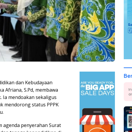
Ber
ndidikan dan Kebudayaan
ka Afriana, S.Pd, membawa
I
a
k. Ia mendoakan sekaligus
k mendorong status PPPK
u.
m agenda penyerahan Surat