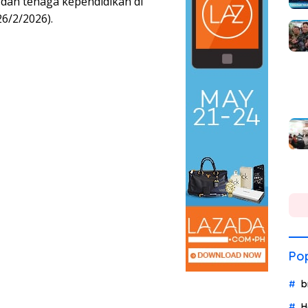
 dan tenaga kependidikan di
6/2/2026).
Pop
b
H