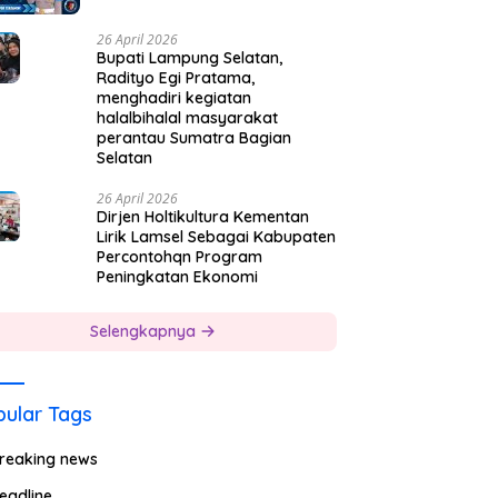
26 April 2026
Bupati Lampung Selatan,
Radityo Egi Pratama,
menghadiri kegiatan
halalbihalal masyarakat
perantau Sumatra Bagian
Selatan
26 April 2026
Dirjen Holtikultura Kementan
Lirik Lamsel Sebagai Kabupaten
Percontohqn Program
Peningkatan Ekonomi
Selengkapnya
ular Tags
reaking news
eadline