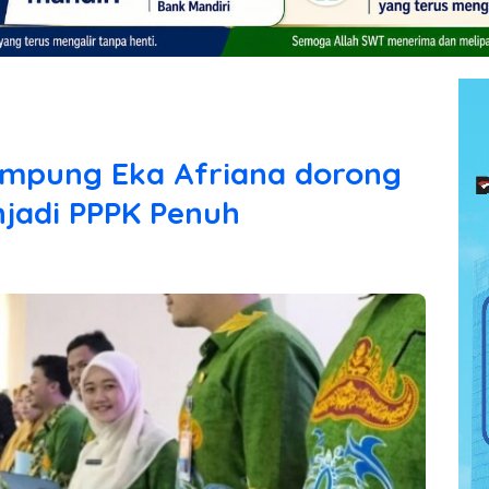
ampung Eka Afriana dorong
jadi PPPK Penuh