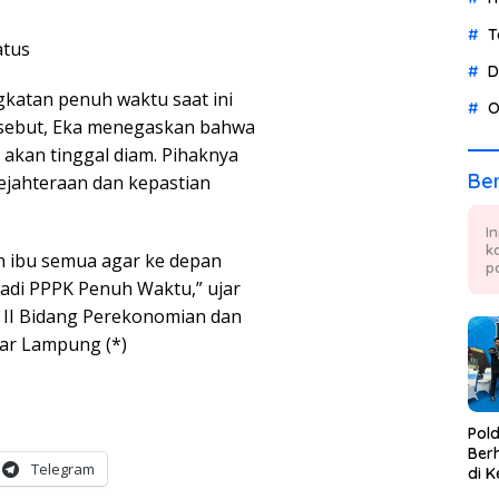
T
atus
D
katan penuh waktu saat ini
O
rsebut, Eka menegaskan bahwa
akan tinggal diam. Pihaknya
Ber
ejahteraan dan kepastian
I
k
n ibu semua agar ke depan
p
jadi PPPK Penuh Waktu,” ujar
n II Bidang Perekonomian dan
ar Lampung (*)
Pol
Berh
Telegram
di K
Tae