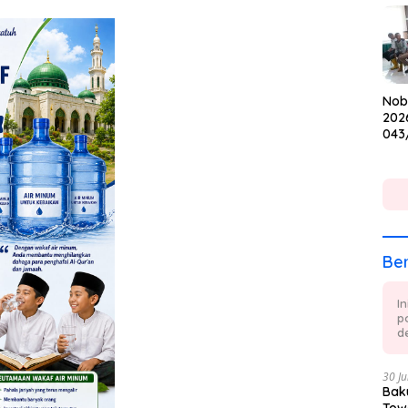
Cup
Nob
202
043
Keb
dan
Ber
I
p
de
30 Ju
Baku