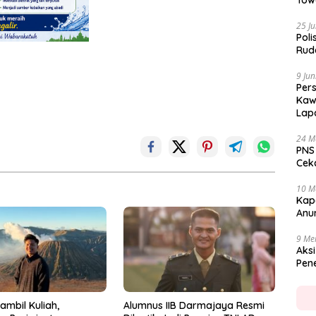
Tow
25 Ju
Poli
Rud
9 Jun
Per
Kaw
Lap
24 M
PNS
Cekc
10 M
Kap
Anu
9 Me
Aksi
Pen
ambil Kuliah,
Alumnus IIB Darmajaya Resmi