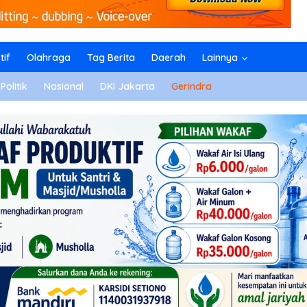
if
Olahraga
Tag Berita
Daerah
Lainnya
Politik
Nasional
DKI Jakarta
Gerindra