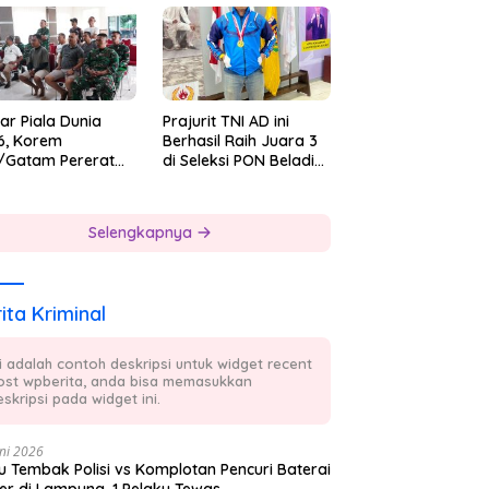
 7
ar Piala Dunia
Prajurit TNI AD ini
6, Korem
Berhasil Raih Juara 3
/Gatam Pererat
di Seleksi PON Beladiri
ersamaan Prajurit
Tahun 2026
 Masyarakat
Selengkapnya
ita Kriminal
ni adalah contoh deskripsi untuk widget recent
ost wpberita, anda bisa memasukkan
skripsi pada widget ini.
ni 2026
 Tembak Polisi vs Komplotan Pencuri Baterai