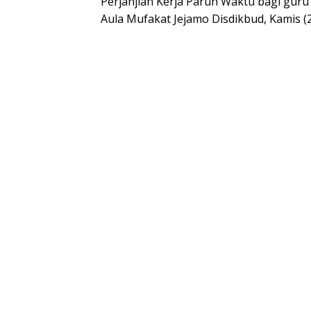
Perjanjian Kerja Paruh Waktu bagi guru
Aula Mufakat Jejamo Disdikbud, Kamis (2