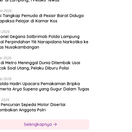
er di Lampung, 1 Pelaku Tewas
ni 2026
si Tangkap Pemuda di Pesisir Barat Diduga
apaksa Pelajar di Kamar Kos
i 2026
sonel Gegana Satbrimob Polda Lampung
al Perpindahan 116 Narapidana Narkotika ke
as Nusakambangan
ei 2026
 di Metro Meninggal Dunia Ditembak Usai
ok Soal Utang, Pelaku Diburu Polisi
ei 2026
olda Hadiri Upacara Pemakaman Bripka
merta Arya Supena yang Gugur Dalam Tugas
i 2026
 Pencurian Sepeda Motor Disertai
embakan Anggota Polri
Selengkapnya