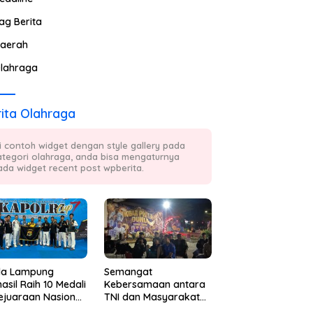
ag Berita
aerah
lahraga
ita Olahraga
ni contoh widget dengan style gallery pada
ategori olahraga, anda bisa mengaturnya
ada widget recent post wpberita.
da Lampung
Semangat
asil Raih 10 Medali
Kebersamaan antara
ejuaraan Nasional
TNI dan Masyarakat
kwondo Kapolri
Kembali Terpancar