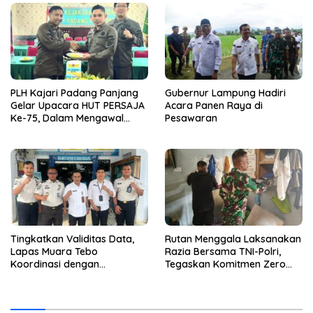
dan Penipuan
PLH Kajari Padang Panjang
Gubernur Lampung Hadiri
Gelar Upacara HUT PERSAJA
Acara Panen Raya di
Ke-75, Dalam Mengawal
Pesawaran
Kedaulatan
Tingkatkan Validitas Data,
Rutan Menggala Laksanakan
Lapas Muara Tebo
Razia Bersama TNI-Polri,
Koordinasi dengan
Tegaskan Komitmen Zero
Disdukcapil Tebo
Halinar*