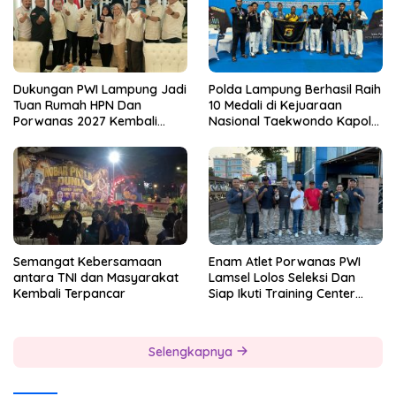
Dukungan PWI Lampung Jadi
Polda Lampung Berhasil Raih
Tuan Rumah HPN Dan
10 Medali di Kejuaraan
Porwanas 2027 Kembali
Nasional Taekwondo Kapolri
Datang Dari Irjenpas Komjen
Cup 7
Pol.Rudi Setiawan
Semangat Kebersamaan
Enam Atlet Porwanas PWI
antara TNI dan Masyarakat
Lamsel Lolos Seleksi Dan
Kembali Terpancar
Siap Ikuti Training Center
Sebagai Atlet Porwanas
Lampung 2027
Selengkapnya