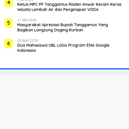
4
Ketua MPC PP Tanggamus Raden Anwar Kecam Keras
Wisata Lembah Air dan Penginapan VODA
31 Mei 2026
5
Masyarakat Apresiasi Bupati Tanggamus Yang
Bagikan Langsung Daging Kurban
30 April 2026
6
Dua Mahasiswa UBL Lolos Program Elite Google
Indonesia
Indeks
Kode Etik
Privacy Policy
Redaksi
Disclaimer
Pedoman Media Siber