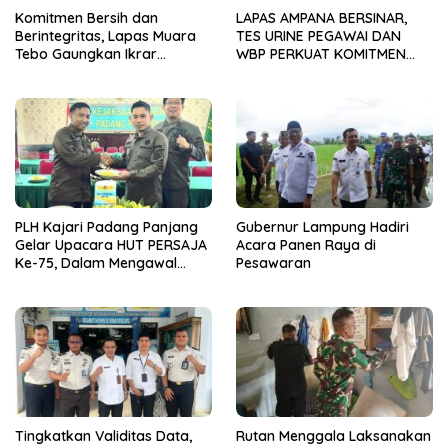
Komitmen Bersih dan
LAPAS AMPANA BERSINAR,
Berintegritas, Lapas Muara
TES URINE PEGAWAI DAN
Tebo Gaungkan Ikrar
WBP PERKUAT KOMITMEN
Pemasyarakatan Bersih dari
ZERO NARKOBA
Handphone Ilegal, Narkoba,
dan Penipuan
PLH Kajari Padang Panjang
Gubernur Lampung Hadiri
Gelar Upacara HUT PERSAJA
Acara Panen Raya di
Ke-75, Dalam Mengawal
Pesawaran
Kedaulatan
Tingkatkan Validitas Data,
Rutan Menggala Laksanakan