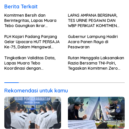
Berita Terkait
Komitmen Bersih dan
LAPAS AMPANA BERSINAR,
Berintegritas, Lapas Muara
TES URINE PEGAWAI DAN
Tebo Gaungkan Ikrar
WBP PERKUAT KOMITMEN
Pemasyarakatan Bersih dari
ZERO NARKOBA
Handphone Ilegal, Narkoba,
PLH Kajari Padang Panjang
Gubernur Lampung Hadiri
dan Penipuan
Gelar Upacara HUT PERSAJA
Acara Panen Raya di
Ke-75, Dalam Mengawal
Pesawaran
Kedaulatan
Tingkatkan Validitas Data,
Rutan Menggala Laksanakan
Lapas Muara Tebo
Razia Bersama TNI-Polri,
Koordinasi dengan
Tegaskan Komitmen Zero
Disdukcapil Tebo
Halinar*
Rekomendasi untuk kamu