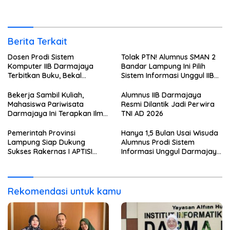
2026 dari Berbagai Aspek
ini Langsung Diterima Kerja
di BNI
Berita Terkait
Dosen Prodi Sistem
Tolak PTN! Alumnus SMAN 2
Komputer IIB Darmajaya
Bandar Lampung Ini Pilih
Terbitkan Buku, Bekal
Sistem Informasi Unggul IIB
Mahasiswa Kuasai Teknologi
Darmajaya, Alasannya Bikin
Sensor dan Aktuator
Haru
Bekerja Sambil Kuliah,
Alumnus IIB Darmajaya
Mahasiswa Pariwisata
Resmi Dilantik Jadi Perwira
Darmajaya Ini Terapkan Ilmu
TNI AD 2026
Langsung di Dunia Tour
Pemerintah Provinsi
Hanya 1,5 Bulan Usai Wisuda
Lampung Siap Dukung
Alumnus Prodi Sistem
Sukses Rakernas I APTISI
Informasi Unggul Darmajaya
2026 dari Berbagai Aspek
ini Langsung Diterima Kerja
di BNI
Rekomendasi untuk kamu