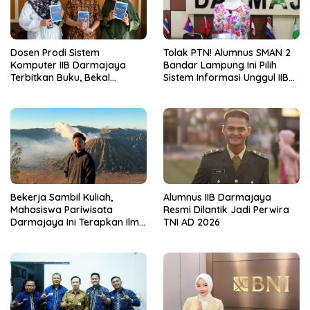
Dosen Prodi Sistem
Tolak PTN! Alumnus SMAN 2
Komputer IIB Darmajaya
Bandar Lampung Ini Pilih
Terbitkan Buku, Bekal
Sistem Informasi Unggul IIB
Mahasiswa Kuasai Teknologi
Darmajaya, Alasannya Bikin
Sensor dan Aktuator
Haru
Bekerja Sambil Kuliah,
Alumnus IIB Darmajaya
Mahasiswa Pariwisata
Resmi Dilantik Jadi Perwira
Darmajaya Ini Terapkan Ilmu
TNI AD 2026
Langsung di Dunia Tour