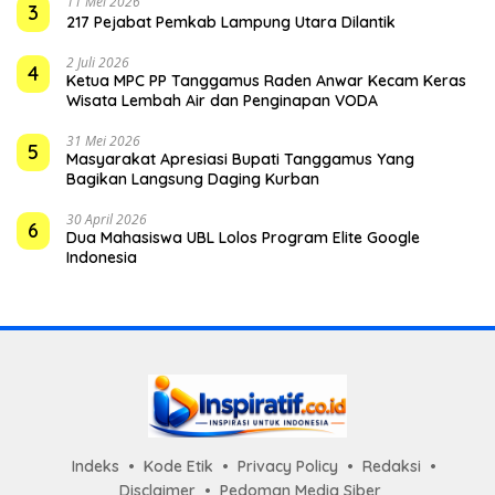
11 Mei 2026
3
217 Pejabat Pemkab Lampung Utara Dilantik
2 Juli 2026
4
Ketua MPC PP Tanggamus Raden Anwar Kecam Keras
Wisata Lembah Air dan Penginapan VODA
31 Mei 2026
5
Masyarakat Apresiasi Bupati Tanggamus Yang
Bagikan Langsung Daging Kurban
30 April 2026
6
Dua Mahasiswa UBL Lolos Program Elite Google
Indonesia
Indeks
Kode Etik
Privacy Policy
Redaksi
Disclaimer
Pedoman Media Siber