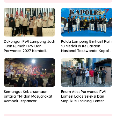
Dukungan PWI Lampung Jadi
Polda Lampung Berhasil Raih
Tuan Rumah HPN Dan
10 Medali di Kejuaraan
Porwanas 2027 Kembali
Nasional Taekwondo Kapolri
Datang Dari Irjenpas Komjen
Cup 7
Pol.Rudi Setiawan
Semangat Kebersamaan
Enam Atlet Porwanas PWI
antara TNI dan Masyarakat
Lamsel Lolos Seleksi Dan
Kembali Terpancar
Siap Ikuti Training Center
Sebagai Atlet Porwanas
Lampung 2027