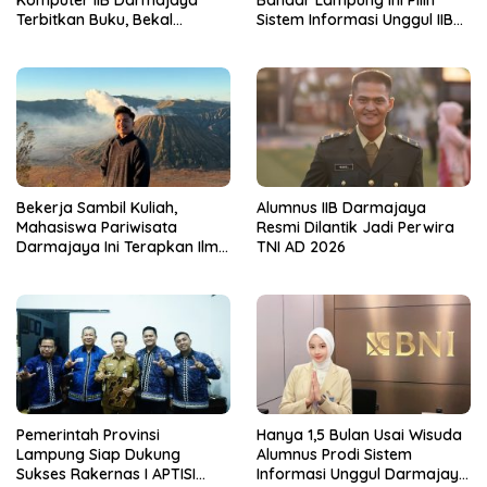
Terbitkan Buku, Bekal
Sistem Informasi Unggul IIB
Mahasiswa Kuasai Teknologi
Darmajaya, Alasannya Bikin
Sensor dan Aktuator
Haru
Bekerja Sambil Kuliah,
Alumnus IIB Darmajaya
Mahasiswa Pariwisata
Resmi Dilantik Jadi Perwira
Darmajaya Ini Terapkan Ilmu
TNI AD 2026
Langsung di Dunia Tour
Pemerintah Provinsi
Hanya 1,5 Bulan Usai Wisuda
Lampung Siap Dukung
Alumnus Prodi Sistem
Sukses Rakernas I APTISI
Informasi Unggul Darmajaya