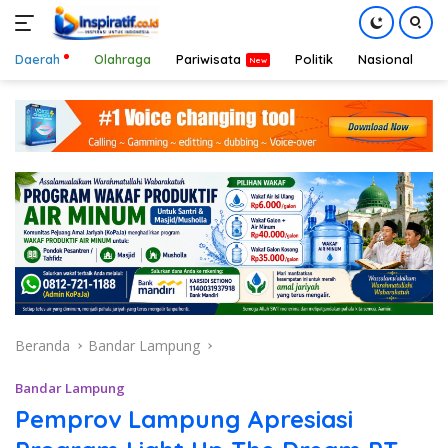
Daerah
Olahraga
Pariwisata
Politik
Nasional
D
Langsung
ke
konten
Beranda
Bandar Lampung
Bandar Lampung
Pemprov Lampung Apresiasi