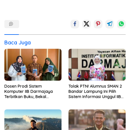
Baca Juga
Dosen Prodi Sistem
Tolak PTN! Alumnus SMAN 2
Komputer IIB Darmajaya
Bandar Lampung Ini Pilih
Terbitkan Buku, Bekal
Sistem Informasi Unggul IIB
Mahasiswa Kuasai Teknologi
Darmajaya, Alasannya Bikin
Sensor dan Aktuator
Haru