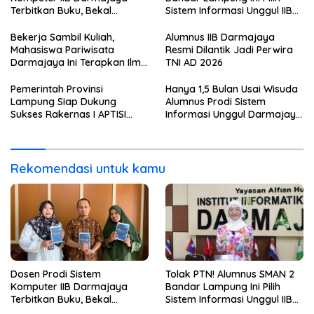
Terbitkan Buku, Bekal
Sistem Informasi Unggul IIB
Mahasiswa Kuasai Teknologi
Darmajaya, Alasannya Bikin
Sensor dan Aktuator
Haru
Bekerja Sambil Kuliah,
Alumnus IIB Darmajaya
Mahasiswa Pariwisata
Resmi Dilantik Jadi Perwira
Darmajaya Ini Terapkan Ilmu
TNI AD 2026
Langsung di Dunia Tour
Pemerintah Provinsi
Hanya 1,5 Bulan Usai Wisuda
Lampung Siap Dukung
Alumnus Prodi Sistem
Sukses Rakernas I APTISI
Informasi Unggul Darmajaya
2026 dari Berbagai Aspek
ini Langsung Diterima Kerja
di BNI
Rekomendasi untuk kamu
Dosen Prodi Sistem
Tolak PTN! Alumnus SMAN 2
Komputer IIB Darmajaya
Bandar Lampung Ini Pilih
Terbitkan Buku, Bekal
Sistem Informasi Unggul IIB
Mahasiswa Kuasai Teknologi
Darmajaya, Alasannya Bikin