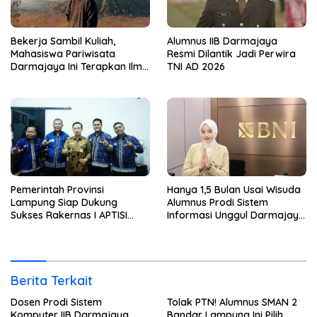
Bekerja Sambil Kuliah,
Alumnus IIB Darmajaya
Mahasiswa Pariwisata
Resmi Dilantik Jadi Perwira
Darmajaya Ini Terapkan Ilmu
TNI AD 2026
Langsung di Dunia Tour
Pemerintah Provinsi
Hanya 1,5 Bulan Usai Wisuda
Lampung Siap Dukung
Alumnus Prodi Sistem
Sukses Rakernas I APTISI
Informasi Unggul Darmajaya
2026 dari Berbagai Aspek
ini Langsung Diterima Kerja
di BNI
Berita Terkait
Dosen Prodi Sistem
Tolak PTN! Alumnus SMAN 2
Komputer IIB Darmajaya
Bandar Lampung Ini Pilih