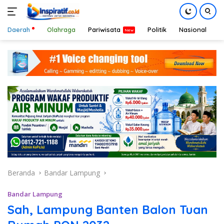
Daerah
Olahraga
Pariwisata
Politik
Nasional
D
Langsung
ke
konten
Beranda
Bandar Lampung
Bandar Lampung
Sah, Lampung Banten Balon Tuan