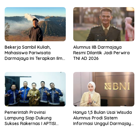
Sensor dan Aktuator
Haru
Bekerja Sambil Kuliah,
Alumnus IIB Darmajaya
Mahasiswa Pariwisata
Resmi Dilantik Jadi Perwira
Darmajaya Ini Terapkan Ilmu
TNI AD 2026
Langsung di Dunia Tour
Pemerintah Provinsi
Hanya 1,5 Bulan Usai Wisuda
Lampung Siap Dukung
Alumnus Prodi Sistem
Sukses Rakernas I APTISI
Informasi Unggul Darmajaya
2026 dari Berbagai Aspek
ini Langsung Diterima Kerja
di BNI