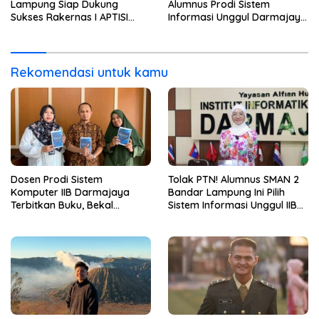
Lampung Siap Dukung
Alumnus Prodi Sistem
Sukses Rakernas I APTISI
Informasi Unggul Darmajaya
2026 dari Berbagai Aspek
ini Langsung Diterima Kerja
di BNI
Rekomendasi untuk kamu
Dosen Prodi Sistem
Tolak PTN! Alumnus SMAN 2
Komputer IIB Darmajaya
Bandar Lampung Ini Pilih
Terbitkan Buku, Bekal
Sistem Informasi Unggul IIB
Mahasiswa Kuasai Teknologi
Darmajaya, Alasannya Bikin
Sensor dan Aktuator
Haru