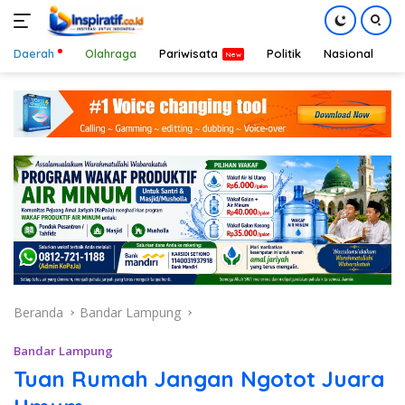
Daerah
Olahraga
Pariwisata
Politik
Nasional
D
Langsung
ke
konten
Beranda
Bandar Lampung
Bandar Lampung
Tuan Rumah Jangan Ngotot Juara