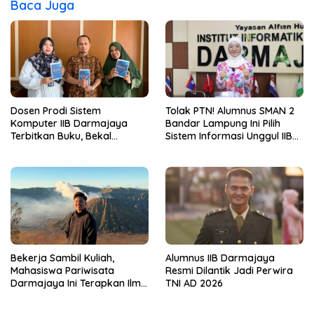
Baca Juga
Dosen Prodi Sistem
Tolak PTN! Alumnus SMAN 2
Komputer IIB Darmajaya
Bandar Lampung Ini Pilih
Terbitkan Buku, Bekal
Sistem Informasi Unggul IIB
Mahasiswa Kuasai Teknologi
Darmajaya, Alasannya Bikin
Sensor dan Aktuator
Haru
Bekerja Sambil Kuliah,
Alumnus IIB Darmajaya
Mahasiswa Pariwisata
Resmi Dilantik Jadi Perwira
Darmajaya Ini Terapkan Ilmu
TNI AD 2026
Langsung di Dunia Tour