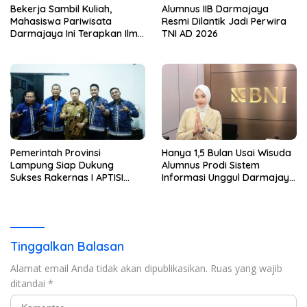
Bekerja Sambil Kuliah,
Alumnus IIB Darmajaya
Mahasiswa Pariwisata
Resmi Dilantik Jadi Perwira
Darmajaya Ini Terapkan Ilmu
TNI AD 2026
Langsung di Dunia Tour
Pemerintah Provinsi
Hanya 1,5 Bulan Usai Wisuda
Lampung Siap Dukung
Alumnus Prodi Sistem
Sukses Rakernas I APTISI
Informasi Unggul Darmajaya
2026 dari Berbagai Aspek
ini Langsung Diterima Kerja
di BNI
Tinggalkan Balasan
Alamat email Anda tidak akan dipublikasikan.
Ruas yang wajib
ditandai
*