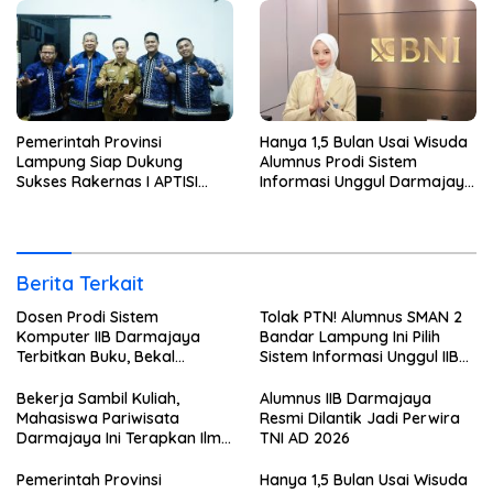
Pemerintah Provinsi
Hanya 1,5 Bulan Usai Wisuda
Lampung Siap Dukung
Alumnus Prodi Sistem
Sukses Rakernas I APTISI
Informasi Unggul Darmajaya
2026 dari Berbagai Aspek
ini Langsung Diterima Kerja
di BNI
Berita Terkait
Dosen Prodi Sistem
Tolak PTN! Alumnus SMAN 2
Komputer IIB Darmajaya
Bandar Lampung Ini Pilih
Terbitkan Buku, Bekal
Sistem Informasi Unggul IIB
Mahasiswa Kuasai Teknologi
Darmajaya, Alasannya Bikin
Sensor dan Aktuator
Haru
Bekerja Sambil Kuliah,
Alumnus IIB Darmajaya
Mahasiswa Pariwisata
Resmi Dilantik Jadi Perwira
Darmajaya Ini Terapkan Ilmu
TNI AD 2026
Langsung di Dunia Tour
Pemerintah Provinsi
Hanya 1,5 Bulan Usai Wisuda