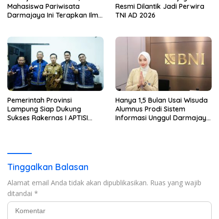
Mahasiswa Pariwisata
Resmi Dilantik Jadi Perwira
Darmajaya Ini Terapkan Ilmu
TNI AD 2026
Langsung di Dunia Tour
Pemerintah Provinsi
Hanya 1,5 Bulan Usai Wisuda
Lampung Siap Dukung
Alumnus Prodi Sistem
Sukses Rakernas I APTISI
Informasi Unggul Darmajaya
2026 dari Berbagai Aspek
ini Langsung Diterima Kerja
di BNI
Tinggalkan Balasan
Alamat email Anda tidak akan dipublikasikan.
Ruas yang wajib
ditandai
*