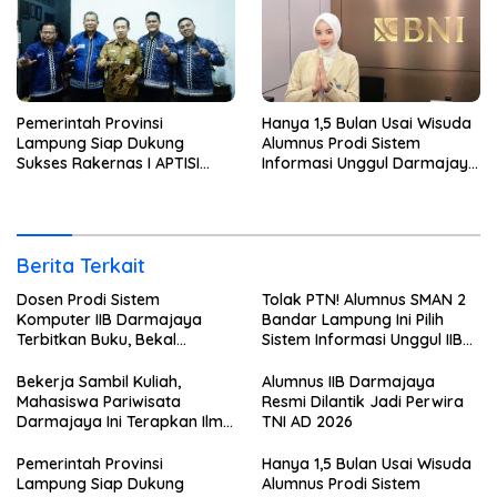
Pemerintah Provinsi
Hanya 1,5 Bulan Usai Wisuda
Lampung Siap Dukung
Alumnus Prodi Sistem
Sukses Rakernas I APTISI
Informasi Unggul Darmajaya
2026 dari Berbagai Aspek
ini Langsung Diterima Kerja
di BNI
Berita Terkait
Dosen Prodi Sistem
Tolak PTN! Alumnus SMAN 2
Komputer IIB Darmajaya
Bandar Lampung Ini Pilih
Terbitkan Buku, Bekal
Sistem Informasi Unggul IIB
Mahasiswa Kuasai Teknologi
Darmajaya, Alasannya Bikin
Sensor dan Aktuator
Haru
Bekerja Sambil Kuliah,
Alumnus IIB Darmajaya
Mahasiswa Pariwisata
Resmi Dilantik Jadi Perwira
Darmajaya Ini Terapkan Ilmu
TNI AD 2026
Langsung di Dunia Tour
Pemerintah Provinsi
Hanya 1,5 Bulan Usai Wisuda
Lampung Siap Dukung
Alumnus Prodi Sistem