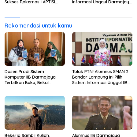
Sukses Rakernas I APTISI
Informasi Unggul Darmajaya
2026 dari Berbagai Aspek
ini Langsung Diterima Kerja
di BNI
Rekomendasi untuk kamu
Dosen Prodi Sistem
Tolak PTN! Alumnus SMAN 2
Komputer IIB Darmajaya
Bandar Lampung Ini Pilih
Terbitkan Buku, Bekal
Sistem Informasi Unggul IIB
Mahasiswa Kuasai Teknologi
Darmajaya, Alasannya Bikin
Sensor dan Aktuator
Haru
Bekerja Sambil Kuliah,
Alumnus IIB Darmajaya