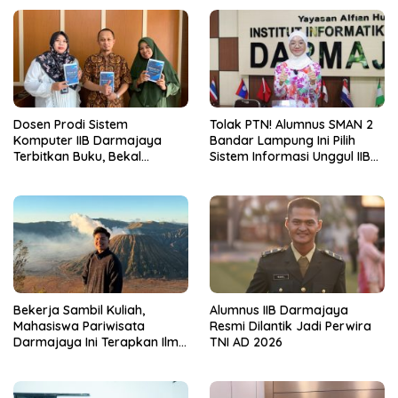
Dosen Prodi Sistem
Tolak PTN! Alumnus SMAN 2
Komputer IIB Darmajaya
Bandar Lampung Ini Pilih
Terbitkan Buku, Bekal
Sistem Informasi Unggul IIB
Mahasiswa Kuasai Teknologi
Darmajaya, Alasannya Bikin
Sensor dan Aktuator
Haru
Bekerja Sambil Kuliah,
Alumnus IIB Darmajaya
Mahasiswa Pariwisata
Resmi Dilantik Jadi Perwira
Darmajaya Ini Terapkan Ilmu
TNI AD 2026
Langsung di Dunia Tour