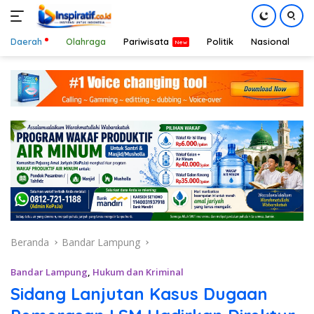
Daerah
Olahraga
Pariwisata
Politik
Nasional
D
Langsung
ke
konten
Beranda
Bandar Lampung
Bandar Lampung
,
Hukum dan Kriminal
Sidang Lanjutan Kasus Dugaan