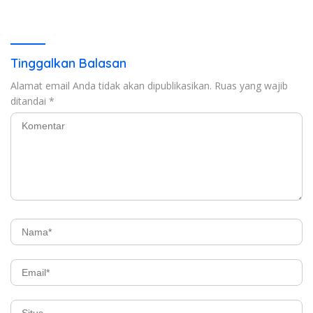
2026 dari Berbagai Aspek
ini Langsung Diterima Kerja
di BNI
Tinggalkan Balasan
Alamat email Anda tidak akan dipublikasikan.
Ruas yang wajib
ditandai
*