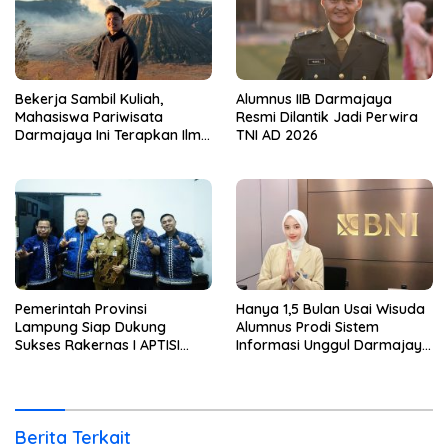
Bekerja Sambil Kuliah,
Alumnus IIB Darmajaya
Mahasiswa Pariwisata
Resmi Dilantik Jadi Perwira
Darmajaya Ini Terapkan Ilmu
TNI AD 2026
Langsung di Dunia Tour
Pemerintah Provinsi
Hanya 1,5 Bulan Usai Wisuda
Lampung Siap Dukung
Alumnus Prodi Sistem
Sukses Rakernas I APTISI
Informasi Unggul Darmajaya
2026 dari Berbagai Aspek
ini Langsung Diterima Kerja
di BNI
Berita Terkait