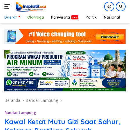
Daerah
Olahraga
Pariwisata
Politik
Nasional
D
Langsung
ke
konten
Beranda
Bandar Lampung
Bandar Lampung
Kawal Ketat Mutu Gizi Saat Sahur,