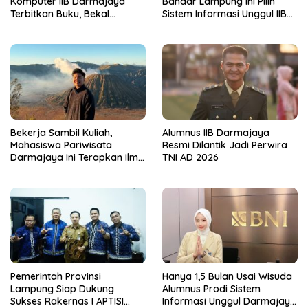
Komputer IIB Darmajaya
Bandar Lampung Ini Pilih
Terbitkan Buku, Bekal
Sistem Informasi Unggul IIB
Mahasiswa Kuasai Teknologi
Darmajaya, Alasannya Bikin
Sensor dan Aktuator
Haru
Bekerja Sambil Kuliah,
Alumnus IIB Darmajaya
Mahasiswa Pariwisata
Resmi Dilantik Jadi Perwira
Darmajaya Ini Terapkan Ilmu
TNI AD 2026
Langsung di Dunia Tour
Pemerintah Provinsi
Hanya 1,5 Bulan Usai Wisuda
Lampung Siap Dukung
Alumnus Prodi Sistem
Sukses Rakernas I APTISI
Informasi Unggul Darmajaya