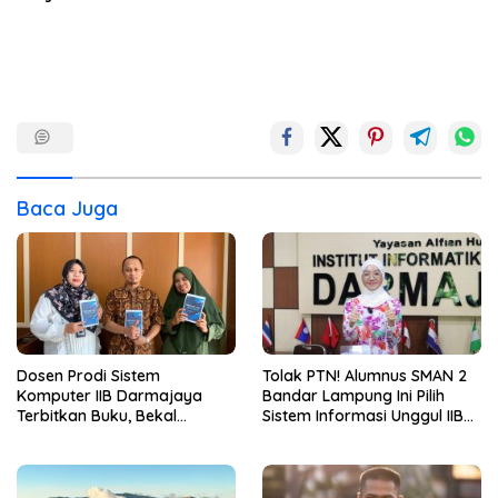
Baca Juga
Dosen Prodi Sistem
Tolak PTN! Alumnus SMAN 2
Komputer IIB Darmajaya
Bandar Lampung Ini Pilih
Terbitkan Buku, Bekal
Sistem Informasi Unggul IIB
Mahasiswa Kuasai Teknologi
Darmajaya, Alasannya Bikin
Sensor dan Aktuator
Haru