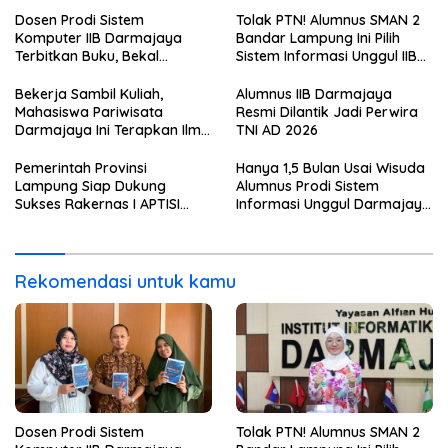
Dosen Prodi Sistem
Tolak PTN! Alumnus SMAN 2
Komputer IIB Darmajaya
Bandar Lampung Ini Pilih
Terbitkan Buku, Bekal
Sistem Informasi Unggul IIB
Mahasiswa Kuasai Teknologi
Darmajaya, Alasannya Bikin
Sensor dan Aktuator
Haru
Bekerja Sambil Kuliah,
Alumnus IIB Darmajaya
Mahasiswa Pariwisata
Resmi Dilantik Jadi Perwira
Darmajaya Ini Terapkan Ilmu
TNI AD 2026
Langsung di Dunia Tour
Pemerintah Provinsi
Hanya 1,5 Bulan Usai Wisuda
Lampung Siap Dukung
Alumnus Prodi Sistem
Sukses Rakernas I APTISI
Informasi Unggul Darmajaya
2026 dari Berbagai Aspek
ini Langsung Diterima Kerja
di BNI
Rekomendasi untuk kamu
Dosen Prodi Sistem
Tolak PTN! Alumnus SMAN 2