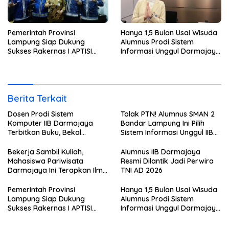
Pemerintah Provinsi
Hanya 1,5 Bulan Usai Wisuda
Lampung Siap Dukung
Alumnus Prodi Sistem
Sukses Rakernas I APTISI
Informasi Unggul Darmajaya
2026 dari Berbagai Aspek
ini Langsung Diterima Kerja
di BNI
Berita Terkait
Dosen Prodi Sistem
Tolak PTN! Alumnus SMAN 2
Komputer IIB Darmajaya
Bandar Lampung Ini Pilih
Terbitkan Buku, Bekal
Sistem Informasi Unggul IIB
Mahasiswa Kuasai Teknologi
Darmajaya, Alasannya Bikin
Sensor dan Aktuator
Haru
Bekerja Sambil Kuliah,
Alumnus IIB Darmajaya
Mahasiswa Pariwisata
Resmi Dilantik Jadi Perwira
Darmajaya Ini Terapkan Ilmu
TNI AD 2026
Langsung di Dunia Tour
Pemerintah Provinsi
Hanya 1,5 Bulan Usai Wisuda
Lampung Siap Dukung
Alumnus Prodi Sistem
Sukses Rakernas I APTISI
Informasi Unggul Darmajaya
2026 dari Berbagai Aspek
ini Langsung Diterima Kerja
di BNI