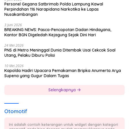
Personel Gegana Satbrimob Polda Lampung Kawal
Perpindahan 116 Narapidana Narkotika ke Lapas
Nusakambangan
3 Juni 2026
BREAKING NEWS: Pasca-Pencopotan Dadan Hindayana,
Kantor BGN Digeledah Kejagung Sejak Dini Hari
24 Mei 2026
PNS di Metro Meninggal Dunia Ditembak Usai Cekcok Soal
Utang, Pelaku Diburu Polisi
10 Mei 2026
Kapolda Hadiri Upacara Pemakaman Bripka Anumerta Arya
Supena yang Gugur Dalam Tugas
Selengkapnya
Otomotif
Ini adalah contoh keterangan untuk widget dengan kategori
otomotif, anda bisa dengan mudah memasukkannya pada