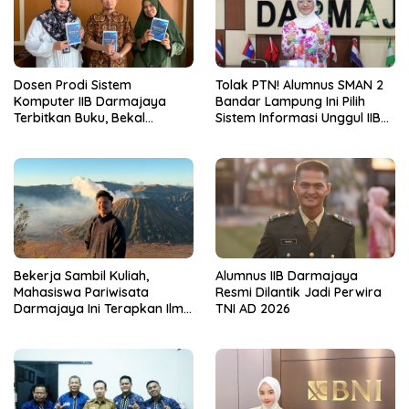
Dosen Prodi Sistem
Tolak PTN! Alumnus SMAN 2
Komputer IIB Darmajaya
Bandar Lampung Ini Pilih
Terbitkan Buku, Bekal
Sistem Informasi Unggul IIB
Mahasiswa Kuasai Teknologi
Darmajaya, Alasannya Bikin
Sensor dan Aktuator
Haru
Bekerja Sambil Kuliah,
Alumnus IIB Darmajaya
Mahasiswa Pariwisata
Resmi Dilantik Jadi Perwira
Darmajaya Ini Terapkan Ilmu
TNI AD 2026
Langsung di Dunia Tour