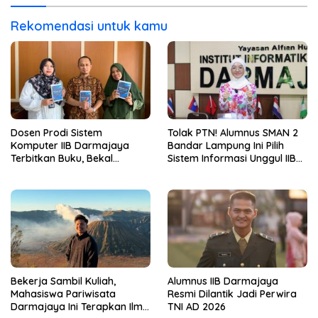
Rekomendasi untuk kamu
Dosen Prodi Sistem
Tolak PTN! Alumnus SMAN 2
Komputer IIB Darmajaya
Bandar Lampung Ini Pilih
Terbitkan Buku, Bekal
Sistem Informasi Unggul IIB
Mahasiswa Kuasai Teknologi
Darmajaya, Alasannya Bikin
Sensor dan Aktuator
Haru
Bekerja Sambil Kuliah,
Alumnus IIB Darmajaya
Mahasiswa Pariwisata
Resmi Dilantik Jadi Perwira
Darmajaya Ini Terapkan Ilmu
TNI AD 2026