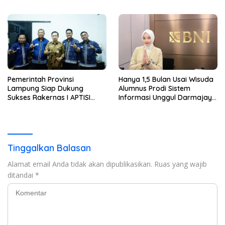
Langsung di Dunia Tour
Pemerintah Provinsi
Hanya 1,5 Bulan Usai Wisuda
Lampung Siap Dukung
Alumnus Prodi Sistem
Sukses Rakernas I APTISI
Informasi Unggul Darmajaya
2026 dari Berbagai Aspek
ini Langsung Diterima Kerja
di BNI
Tinggalkan Balasan
Alamat email Anda tidak akan dipublikasikan.
Ruas yang wajib
ditandai
*