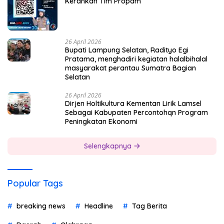
Kerahkan Tim Propam
26 April 2026
Bupati Lampung Selatan, Radityo Egi
Pratama, menghadiri kegiatan halalbihalal
masyarakat perantau Sumatra Bagian
Selatan
26 April 2026
Dirjen Holtikultura Kementan Lirik Lamsel
Sebagai Kabupaten Percontohqn Program
Peningkatan Ekonomi
Selengkapnya
Popular Tags
breaking news
Headline
Tag Berita