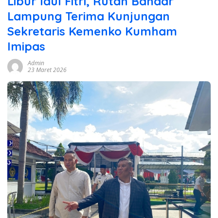
Libur Idul Fitri, Rutan Bandar
Lampung Terima Kunjungan
Sekretaris Kemenko Kumham
Imipas
Admin
23 Maret 2026