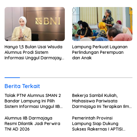
Hanya 1,5 Bulan Usai Wisuda
Lampung Perkuat Layanan
Alumnus Prodi Sistem
Perlindungan Perempuan
Informasi Unggul Darmajaya
dan Anak
ini Langsung Diterima Kerja
di BNI
Berita Terkait
Tolak PTN! Alumnus SMAN 2
Bekerja Sambil Kuliah,
Bandar Lampung Ini Pilih
Mahasiswa Pariwisata
Sistem Informasi Unggul IIB
Darmajaya Ini Terapkan Ilmu
Darmajaya, Alasannya Bikin
Langsung di Dunia Tour
Haru
Alumnus IIB Darmajaya
Pemerintah Provinsi
Resmi Dilantik Jadi Perwira
Lampung Siap Dukung
TNI AD 2026
Sukses Rakernas I APTISI
2026 dari Berbagai Aspek