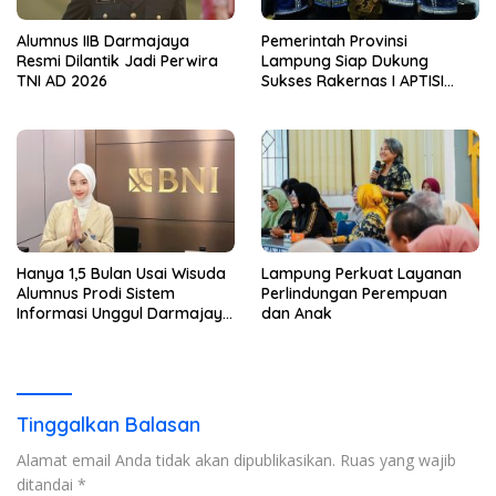
Alumnus IIB Darmajaya
Pemerintah Provinsi
Resmi Dilantik Jadi Perwira
Lampung Siap Dukung
TNI AD 2026
Sukses Rakernas I APTISI
2026 dari Berbagai Aspek
Hanya 1,5 Bulan Usai Wisuda
Lampung Perkuat Layanan
Alumnus Prodi Sistem
Perlindungan Perempuan
Informasi Unggul Darmajaya
dan Anak
ini Langsung Diterima Kerja
di BNI
Tinggalkan Balasan
Alamat email Anda tidak akan dipublikasikan.
Ruas yang wajib
ditandai
*