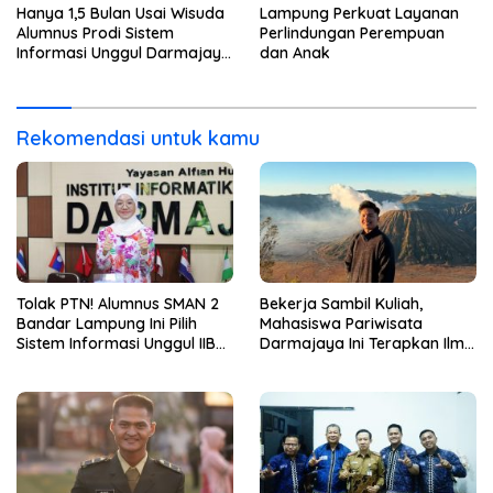
Hanya 1,5 Bulan Usai Wisuda
Lampung Perkuat Layanan
Alumnus Prodi Sistem
Perlindungan Perempuan
Informasi Unggul Darmajaya
dan Anak
ini Langsung Diterima Kerja
di BNI
Rekomendasi untuk kamu
Tolak PTN! Alumnus SMAN 2
Bekerja Sambil Kuliah,
Bandar Lampung Ini Pilih
Mahasiswa Pariwisata
Sistem Informasi Unggul IIB
Darmajaya Ini Terapkan Ilmu
Darmajaya, Alasannya Bikin
Langsung di Dunia Tour
Haru