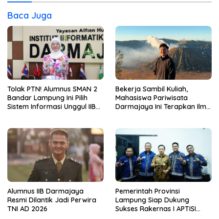
Baca Juga
Tolak PTN! Alumnus SMAN 2
Bekerja Sambil Kuliah,
Bandar Lampung Ini Pilih
Mahasiswa Pariwisata
Sistem Informasi Unggul IIB
Darmajaya Ini Terapkan Ilmu
Darmajaya, Alasannya Bikin
Langsung di Dunia Tour
Haru
Alumnus IIB Darmajaya
Pemerintah Provinsi
Resmi Dilantik Jadi Perwira
Lampung Siap Dukung
TNI AD 2026
Sukses Rakernas I APTISI
2026 dari Berbagai Aspek