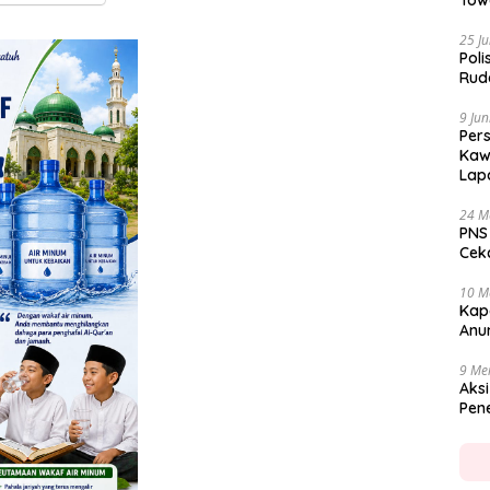
Tow
25 Ju
Poli
Rud
9 Jun
Per
Kaw
Lap
24 M
PNS
Cekc
10 M
Kap
Anu
9 Me
Aksi
Pen