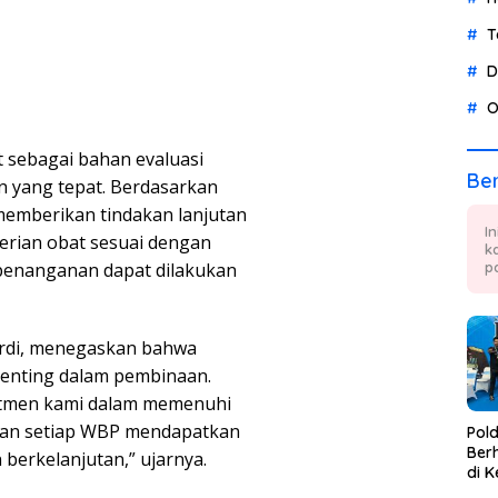
T
D
O
t sebagai bahan evaluasi
Ber
 yang tepat. Berdasarkan
memberikan tindakan lanjutan
I
rian obat sesuai dengan
k
penanganan dapat dilakukan
p
ardi, menegaskan bahwa
enting dalam pembinaan.
itmen kami dalam memenuhi
kan setiap WBP mendapatkan
Pol
Berh
berkelanjutan,” ujarnya.
di K
Tae