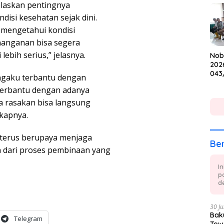
elaskan pentingnya
Cup
isi kesehatan sejak dini.
 mengetahui kondisi
nanganan bisa segera
ebih serius,” jelasnya.
Nob
202
043
engaku terbantu dengan
Keb
 terbantu dengan adanya
dan
ya rasakan bisa langsung
gkapnya.
o terus berupaya menjaga
Ber
 dari proses pembinaan yang
I
p
de
30 Ju
Baku
Telegram