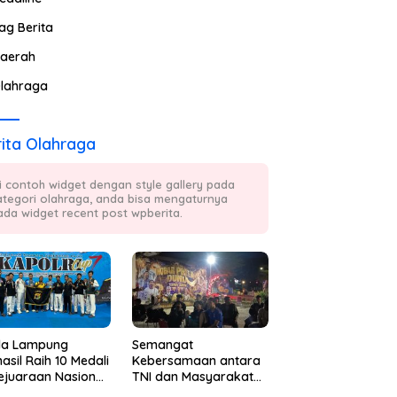
ag Berita
aerah
lahraga
ita Olahraga
ni contoh widget dengan style gallery pada
ategori olahraga, anda bisa mengaturnya
ada widget recent post wpberita.
da Lampung
Semangat
asil Raih 10 Medali
Kebersamaan antara
ejuaraan Nasional
TNI dan Masyarakat
kwondo Kapolri
Kembali Terpancar