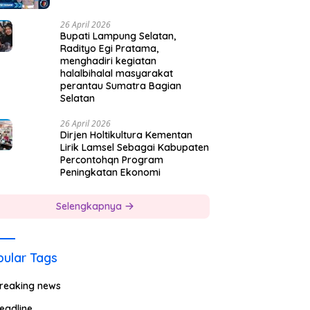
26 April 2026
Bupati Lampung Selatan,
Radityo Egi Pratama,
menghadiri kegiatan
halalbihalal masyarakat
perantau Sumatra Bagian
Selatan
26 April 2026
Dirjen Holtikultura Kementan
Lirik Lamsel Sebagai Kabupaten
Percontohqn Program
Peningkatan Ekonomi
Selengkapnya
ular Tags
reaking news
eadline