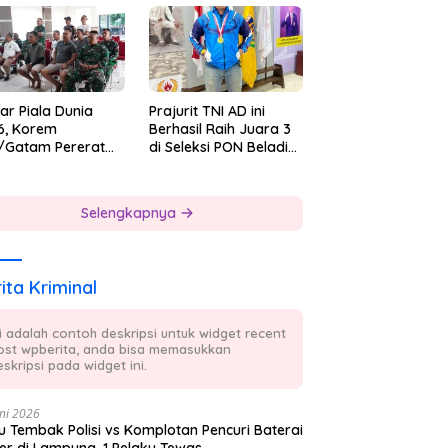
 7
ar Piala Dunia
Prajurit TNI AD ini
6, Korem
Berhasil Raih Juara 3
/Gatam Pererat
di Seleksi PON Beladiri
ersamaan Prajurit
Tahun 2026
 Masyarakat
Selengkapnya
ita Kriminal
ni adalah contoh deskripsi untuk widget recent
ost wpberita, anda bisa memasukkan
skripsi pada widget ini.
ni 2026
 Tembak Polisi vs Komplotan Pencuri Baterai