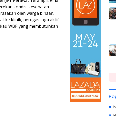
eh JFT Perawat Terampil, Rina
ecekan kondisi kesehatan
irasakan oleh warga binaan.
 ke klinik, petugas juga aktif
ngkau WBP yang membutuhkan
Pop
b
H