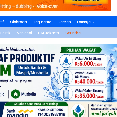
if
Olahraga
Tag Berita
Daerah
Lainnya
Politik
Nasional
DKI Jakarta
Gerindra