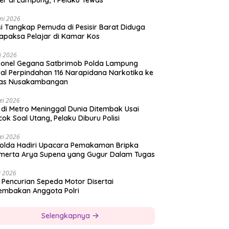
er di Lampung, 1 Pelaku Tewas
ni 2026
si Tangkap Pemuda di Pesisir Barat Diduga
apaksa Pelajar di Kamar Kos
i 2026
sonel Gegana Satbrimob Polda Lampung
al Perpindahan 116 Narapidana Narkotika ke
as Nusakambangan
ei 2026
 di Metro Meninggal Dunia Ditembak Usai
ok Soal Utang, Pelaku Diburu Polisi
ei 2026
olda Hadiri Upacara Pemakaman Bripka
merta Arya Supena yang Gugur Dalam Tugas
i 2026
 Pencurian Sepeda Motor Disertai
embakan Anggota Polri
Selengkapnya