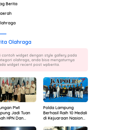
ag Berita
aerah
lahraga
ita Olahraga
ni contoh widget dengan style gallery pada
ategori olahraga, anda bisa mengaturnya
ada widget recent post wpberita.
ungan PWI
Polda Lampung
pung Jadi Tuan
Berhasil Raih 10 Medali
ah HPN Dan
di Kejuaraan Nasional
wanas 2027
Taekwondo Kapolri
bali Datang Dari
Cup 7