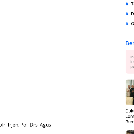
T
D
O
Ber
I
k
p
Duk
Lam
Rum
ri Irjen. Pol. Drs. Agus
Por
Kem