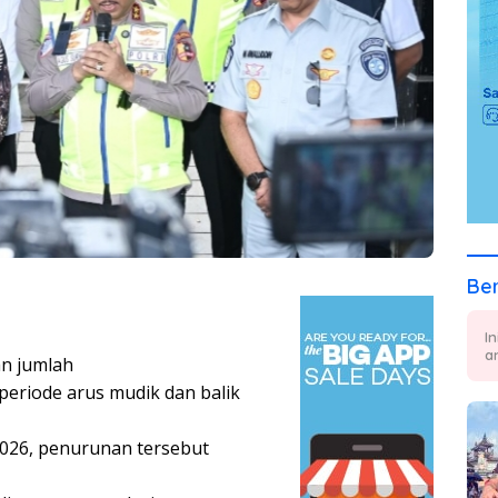
Ber
I
a
an jumlah
periode arus mudik dan balik
2026, penurunan tersebut