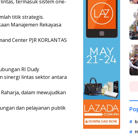
 lintas, termasuk sistem one-
lah titik strategis.
ukaan Manajemen Rekayasa
mmand Center PJR KORLANTAS
hubungan RI Dudy
sinergi lintas sektor antara
 Raharja, dalam mewujudkan
dungan dan pelayanan publik
Pop
b
H