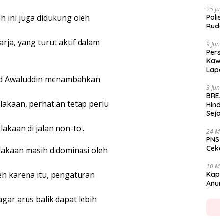
25 Ju
 ini juga didukung oleh
Poli
Rud
rja, yang turut aktif dalam
9 Jun
Per
Kaw
Lap
ad Awaluddin menambahkan
3 Jun
BRE
akaan, perhatian tetap perlu
Hin
Seja
akaan di jalan non-tol.
24 M
PNS
Cekc
lakaan masih didominasi oleh
10 M
Oleh karena itu, pengaturan
Kap
Anu
gar arus balik dapat lebih