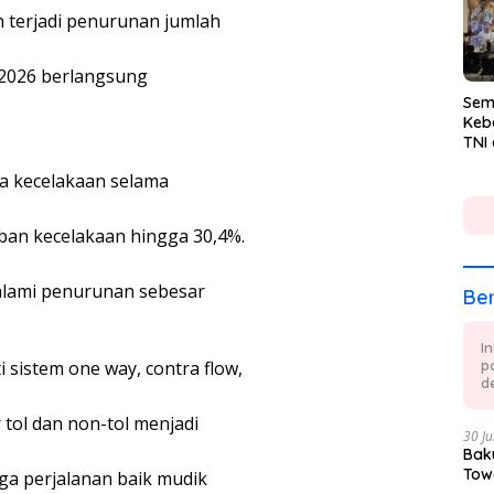
Irj
 terjadi penurunan jumlah
Pol.
 2026 berlangsung
Sem
Keb
TNI
Kem
wa kecelakaan selama
rban kecelakaan hingga 30,4%.
alami penurunan sebesar
Ber
I
 sistem one way, contra flow,
p
de
 tol dan non-tol menjadi
30 Ju
Baku
Tow
a perjalanan baik mudik