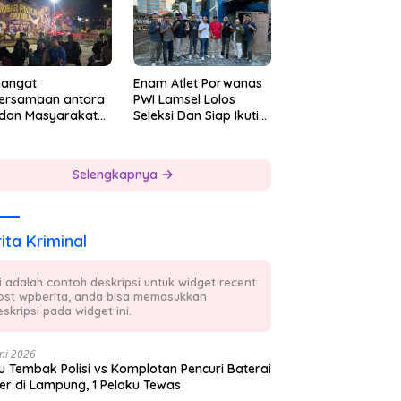
enpas Komjen
Rudi Setiawan
angat
Enam Atlet Porwanas
ersamaan antara
PWI Lamsel Lolos
 dan Masyarakat
Seleksi Dan Siap Ikuti
bali Terpancar
Training Center
Sebagai Atlet
Porwanas Lampung
Selengkapnya
2027
ita Kriminal
ni adalah contoh deskripsi untuk widget recent
ost wpberita, anda bisa memasukkan
skripsi pada widget ini.
ni 2026
 Tembak Polisi vs Komplotan Pencuri Baterai
er di Lampung, 1 Pelaku Tewas