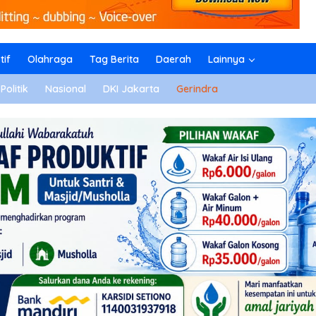
if
Olahraga
Tag Berita
Daerah
Lainnya
Politik
Nasional
DKI Jakarta
Gerindra