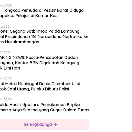
ni 2026
si Tangkap Pemuda di Pesisir Barat Diduga
apaksa Pelajar di Kamar Kos
i 2026
sonel Gegana Satbrimob Polda Lampung
al Perpindahan 116 Narapidana Narkotika ke
as Nusakambangan
i 2026
AKING NEWS: Pasca-Pencopotan Dadan
dayana, Kantor BGN Digeledah Kejagung
k Dini Hari
ei 2026
 di Metro Meninggal Dunia Ditembak Usai
ok Soal Utang, Pelaku Diburu Polisi
ei 2026
olda Hadiri Upacara Pemakaman Bripka
merta Arya Supena yang Gugur Dalam Tugas
Selengkapnya