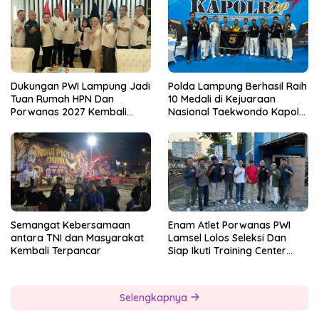
Dukungan PWI Lampung Jadi
Polda Lampung Berhasil Raih
Tuan Rumah HPN Dan
10 Medali di Kejuaraan
Porwanas 2027 Kembali
Nasional Taekwondo Kapolri
Datang Dari Irjenpas Komjen
Cup 7
Pol.Rudi Setiawan
Semangat Kebersamaan
Enam Atlet Porwanas PWI
antara TNI dan Masyarakat
Lamsel Lolos Seleksi Dan
Kembali Terpancar
Siap Ikuti Training Center
Sebagai Atlet Porwanas
Lampung 2027
Selengkapnya