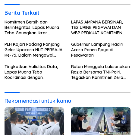
Berita Terkait
Komitmen Bersih dan
LAPAS AMPANA BERSINAR,
Berintegritas, Lapas Muara
TES URINE PEGAWAI DAN
Tebo Gaungkan Ikrar
WBP PERKUAT KOMITMEN
Pemasyarakatan Bersih dari
ZERO NARKOBA
Handphone Ilegal, Narkoba,
PLH Kajari Padang Panjang
Gubernur Lampung Hadiri
dan Penipuan
Gelar Upacara HUT PERSAJA
Acara Panen Raya di
Ke-75, Dalam Mengawal
Pesawaran
Kedaulatan
Tingkatkan Validitas Data,
Rutan Menggala Laksanakan
Lapas Muara Tebo
Razia Bersama TNI-Polri,
Koordinasi dengan
Tegaskan Komitmen Zero
Disdukcapil Tebo
Halinar*
Rekomendasi untuk kamu