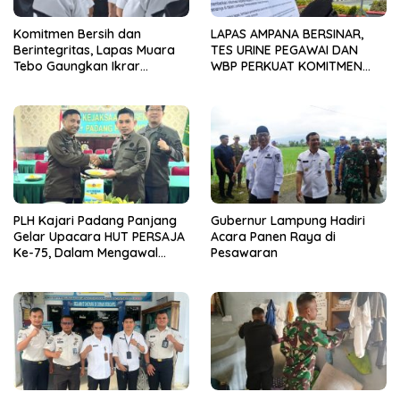
Komitmen Bersih dan
LAPAS AMPANA BERSINAR,
Berintegritas, Lapas Muara
TES URINE PEGAWAI DAN
Tebo Gaungkan Ikrar
WBP PERKUAT KOMITMEN
Pemasyarakatan Bersih dari
ZERO NARKOBA
Handphone Ilegal, Narkoba,
dan Penipuan
PLH Kajari Padang Panjang
Gubernur Lampung Hadiri
Gelar Upacara HUT PERSAJA
Acara Panen Raya di
Ke-75, Dalam Mengawal
Pesawaran
Kedaulatan