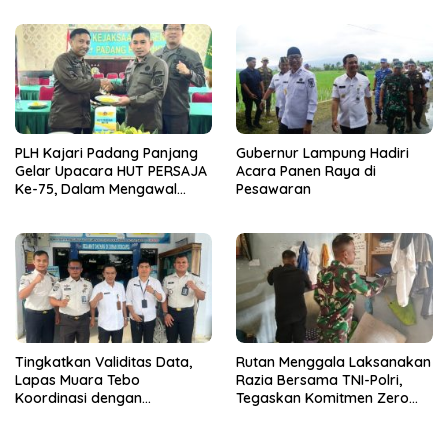
Handphone Ilegal, Narkoba,
dan Penipuan
PLH Kajari Padang Panjang
Gubernur Lampung Hadiri
Gelar Upacara HUT PERSAJA
Acara Panen Raya di
Ke-75, Dalam Mengawal
Pesawaran
Kedaulatan
Tingkatkan Validitas Data,
Rutan Menggala Laksanakan
Lapas Muara Tebo
Razia Bersama TNI-Polri,
Koordinasi dengan
Tegaskan Komitmen Zero
Disdukcapil Tebo
Halinar*