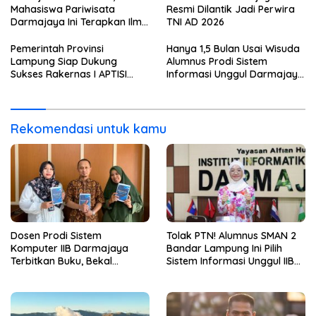
Mahasiswa Pariwisata
Resmi Dilantik Jadi Perwira
Darmajaya Ini Terapkan Ilmu
TNI AD 2026
Langsung di Dunia Tour
Pemerintah Provinsi
Hanya 1,5 Bulan Usai Wisuda
Lampung Siap Dukung
Alumnus Prodi Sistem
Sukses Rakernas I APTISI
Informasi Unggul Darmajaya
2026 dari Berbagai Aspek
ini Langsung Diterima Kerja
di BNI
Rekomendasi untuk kamu
Dosen Prodi Sistem
Tolak PTN! Alumnus SMAN 2
Komputer IIB Darmajaya
Bandar Lampung Ini Pilih
Terbitkan Buku, Bekal
Sistem Informasi Unggul IIB
Mahasiswa Kuasai Teknologi
Darmajaya, Alasannya Bikin
Sensor dan Aktuator
Haru