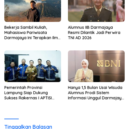
Bekerja Sambil Kuliah,
Alumnus IIB Darmajaya
Mahasiswa Pariwisata
Resmi Dilantik Jadi Perwira
Darmajaya Ini Terapkan Ilmu
TNI AD 2026
Langsung di Dunia Tour
Pemerintah Provinsi
Hanya 1,5 Bulan Usai Wisuda
Lampung Siap Dukung
Alumnus Prodi Sistem
Sukses Rakernas I APTISI
Informasi Unggul Darmajaya
2026 dari Berbagai Aspek
ini Langsung Diterima Kerja
di BNI
Tinggalkan Balasan