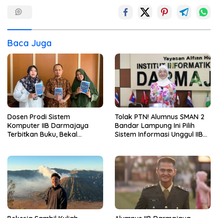
Baca Juga
Dosen Prodi Sistem
Tolak PTN! Alumnus SMAN 2
Komputer IIB Darmajaya
Bandar Lampung Ini Pilih
Terbitkan Buku, Bekal
Sistem Informasi Unggul IIB
Mahasiswa Kuasai Teknologi
Darmajaya, Alasannya Bikin
Sensor dan Aktuator
Haru