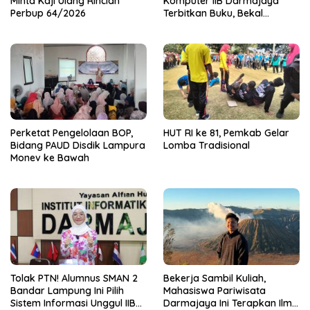
Minta Kaji Ulang Rincian
Komputer IIB Darmajaya
Perbup 64/2026
Terbitkan Buku, Bekal
Mahasiswa Kuasai Teknologi
Sensor dan Aktuator
Perketat Pengelolaan BOP,
HUT RI ke 81, Pemkab Gelar
Bidang PAUD Disdik Lampura
Lomba Tradisional
Monev ke Bawah
Tolak PTN! Alumnus SMAN 2
Bekerja Sambil Kuliah,
Bandar Lampung Ini Pilih
Mahasiswa Pariwisata
Sistem Informasi Unggul IIB
Darmajaya Ini Terapkan Ilmu