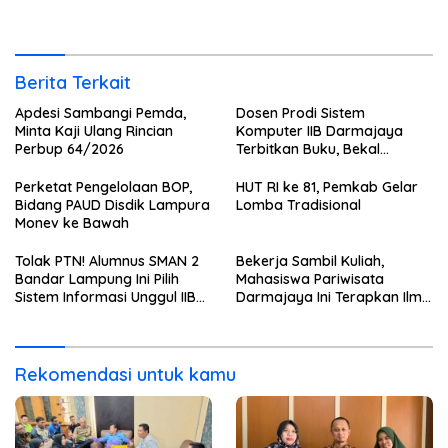
Darmajaya, Alasannya Bikin
Langsung di Dunia Tour
Haru
Berita Terkait
Apdesi Sambangi Pemda,
Dosen Prodi Sistem
Minta Kaji Ulang Rincian
Komputer IIB Darmajaya
Perbup 64/2026
Terbitkan Buku, Bekal
Mahasiswa Kuasai Teknologi
Sensor dan Aktuator
Perketat Pengelolaan BOP,
HUT RI ke 81, Pemkab Gelar
Bidang PAUD Disdik Lampura
Lomba Tradisional
Monev ke Bawah
Tolak PTN! Alumnus SMAN 2
Bekerja Sambil Kuliah,
Bandar Lampung Ini Pilih
Mahasiswa Pariwisata
Sistem Informasi Unggul IIB
Darmajaya Ini Terapkan Ilmu
Darmajaya, Alasannya Bikin
Langsung di Dunia Tour
Haru
Rekomendasi untuk kamu