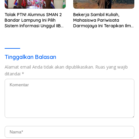
Tolak PTN! Alumnus SMAN 2
Bekerja Sambil Kuliah,
Bandar Lampung Ini Pilih
Mahasiswa Pariwisata
Sistem Informasi Unggul IIB
Darmajaya Ini Terapkan Ilmu
Darmajaya, Alasannya Bikin
Langsung di Dunia Tour
Haru
Tinggalkan Balasan
Alamat email Anda tidak akan dipublikasikan.
Ruas yang wajib
ditandai
*