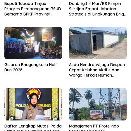
Bupati Tubaba Tinjau
Danbrigif 4 Mar/BS Pimpin
Progres Pembangunan RSUD
Sertijab Empat Jabatan
Bersama BPKP Provinsi
Strategis di Lingkungan Brigif
Lampung
4 Mar/BS
Gelaran Bhayangkara Half
Asda Hendra Wijaya Respon
Run 2026
Cepat Keluhan Aktifis dan
Warga Terkait Rumah
Pengolahan Bahan Nata De
Coco
Daftar Lengkap Mutasi Polda
Manajemen PT Protelindo