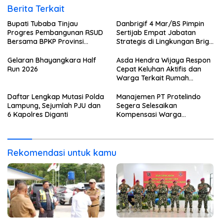
Berita Terkait
Bupati Tubaba Tinjau
Danbrigif 4 Mar/BS Pimpin
Progres Pembangunan RSUD
Sertijab Empat Jabatan
Bersama BPKP Provinsi
Strategis di Lingkungan Brigif
Lampung
4 Mar/BS
Gelaran Bhayangkara Half
Asda Hendra Wijaya Respon
Run 2026
Cepat Keluhan Aktifis dan
Warga Terkait Rumah
Pengolahan Bahan Nata De
Coco
Daftar Lengkap Mutasi Polda
Manajemen PT Protelindo
Lampung, Sejumlah PJU dan
Segera Selesaikan
6 Kapolres Diganti
Kompensasi Warga
Terdampak Tower BTS
Pekon Banjar Negeri Gulip
Rekomendasi untuk kamu