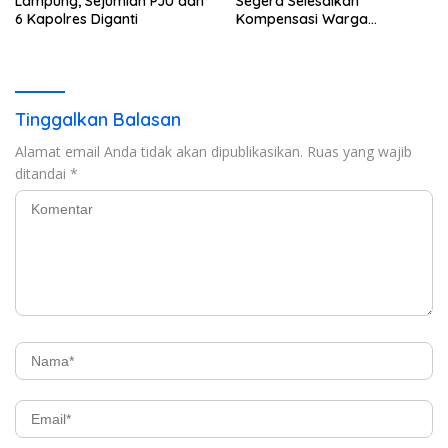
Lampung, Sejumlah PJU dan
Segera Selesaikan
6 Kapolres Diganti
Kompensasi Warga
Terdampak Tower BTS
Pekon Banjar Negeri Gulip
Tinggalkan Balasan
Alamat email Anda tidak akan dipublikasikan.
Ruas yang wajib
ditandai
*