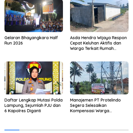
Gelaran Bhayangkara Half
Asda Hendra Wijaya Respon
Run 2026
Cepat Keluhan Aktifis dan
Warga Terkait Rumah
Pengolahan Bahan Nata De
Coco
Daftar Lengkap Mutasi Polda
Manajemen PT Protelindo
Lampung, Sejumlah PJU dan
Segera Selesaikan
6 Kapolres Diganti
Kompensasi Warga
Terdampak Tower BTS
Pekon Banjar Negeri Gulip