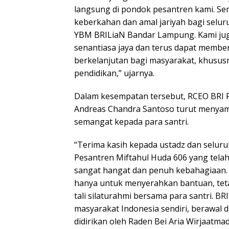
langsung di pondok pesantren kami. Se
keberkahan dan amal jariyah bagi selur
YBM BRILiaN Bandar Lampung. Kami j
senantiasa jaya dan terus dapat membe
berkelanjutan bagi masyarakat, khususn
pendidikan,” ujarnya.
Dalam kesempatan tersebut, RCEO BRI
Andreas Chandra Santoso turut menyam
semangat kepada para santri.
“Terima kasih kepada ustadz dan selur
Pesantren Miftahul Huda 606 yang tel
sangat hangat dan penuh kebahagiaan. 
hanya untuk menyerahkan bantuan, tet
tali silaturahmi bersama para santri. BR
masyarakat Indonesia sendiri, berawal
didirikan oleh Raden Bei Aria Wirjaatmad