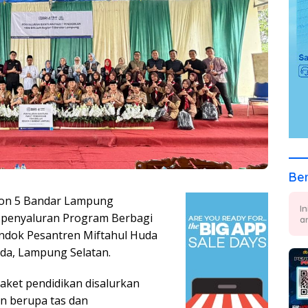
Ber
n 5 Bandar Lampung
I
n penyaluran Program Berbagi
a
ondok Pesantren Miftahul Huda
nda, Lampung Selatan.
aket pendidikan disalurkan
an berupa tas dan