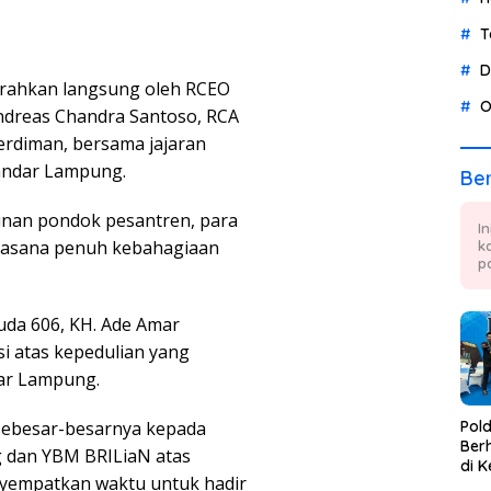
T
D
erahkan langsung oleh RCEO
O
dreas Chandra Santoso, RCA
rdiman, bersama jajaran
andar Lampung.
Ber
pinan pondok pesantren, para
I
suasana penuh kebahagiaan
k
p
uda 606, KH. Ade Amar
i atas kepedulian yang
dar Lampung.
sebesar-besarnya kepada
Pol
Berh
g dan YBM BRILiaN atas
di K
nyempatkan waktu untuk hadir
Tae