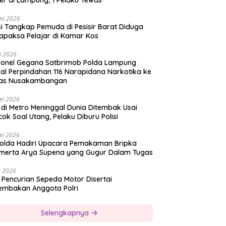
er di Lampung, 1 Pelaku Tewas
ni 2026
si Tangkap Pemuda di Pesisir Barat Diduga
apaksa Pelajar di Kamar Kos
i 2026
sonel Gegana Satbrimob Polda Lampung
al Perpindahan 116 Narapidana Narkotika ke
as Nusakambangan
ei 2026
 di Metro Meninggal Dunia Ditembak Usai
ok Soal Utang, Pelaku Diburu Polisi
ei 2026
olda Hadiri Upacara Pemakaman Bripka
merta Arya Supena yang Gugur Dalam Tugas
i 2026
 Pencurian Sepeda Motor Disertai
embakan Anggota Polri
Selengkapnya