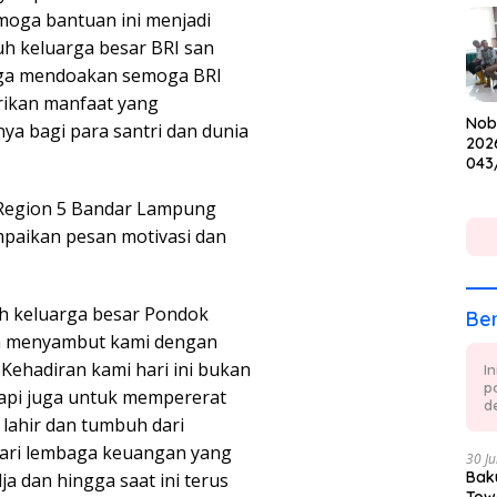
Cup
moga bantuan ini menjadi
uh keluarga besar BRI san
uga mendoakan semoga BRI
rikan manfaat yang
Nob
ya bagi para santri dan dunia
202
043
Keb
dan
 Region 5 Bandar Lampung
paikan pesan motivasi dan
uh keluarga besar Pondok
Ber
ah menyambut kami dengan
Kehadiran kami hari ini bukan
I
p
api juga untuk mempererat
de
I lahir dan tumbuh dari
 dari lembaga keuangan yang
30 Ju
Baku
ja dan hingga saat ini terus