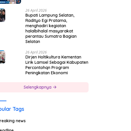
26 April 2026
Bupati Lampung Selatan,
Radityo Egi Pratama,
menghadiri kegiatan
halalbihalal masyarakat
perantau Sumatra Bagian
Selatan
26 April 2026
Dirjen Holtikultura Kementan
Lirik Lamsel Sebagai Kabupaten
Percontohqn Program
Peningkatan Ekonomi
Selengkapnya
ular Tags
reaking news
eadline