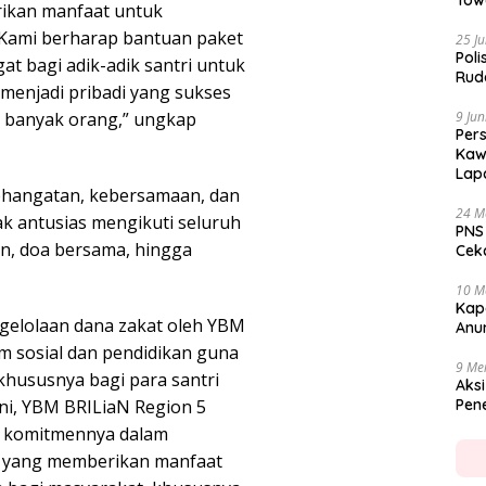
Tow
kan manfaat untuk
 Kami berharap bantuan paket
25 Ju
Poli
at bagi adik-adik santri untuk
Rud
k menjadi pribadi yang sukses
 banyak orang,” ungkap
9 Jun
Per
Kaw
Lap
ehangatan, kebersamaan, dan
24 M
ak antusias mengikuti seluruh
PNS
an, doa bersama, hingga
Cekc
10 M
Kap
gelolaan dana zakat oleh YBM
Anu
m sosial dan pendidikan guna
9 Me
hususnya bagi para santri
Aksi
ini, YBM BRILiaN Region 5
Pen
 komitmennya dalam
 yang memberikan manfaat