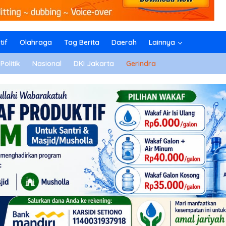
if
Olahraga
Tag Berita
Daerah
Lainnya
Politik
Nasional
DKI Jakarta
Gerindra