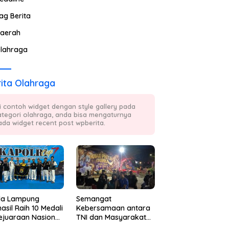
ag Berita
aerah
lahraga
ita Olahraga
ni contoh widget dengan style gallery pada
ategori olahraga, anda bisa mengaturnya
ada widget recent post wpberita.
da Lampung
Semangat
asil Raih 10 Medali
Kebersamaan antara
ejuaraan Nasional
TNI dan Masyarakat
kwondo Kapolri
Kembali Terpancar