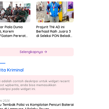
 7
ar Piala Dunia
Prajurit TNI AD ini
6, Korem
Berhasil Raih Juara 3
/Gatam Pererat
di Seleksi PON Beladiri
ersamaan Prajurit
Tahun 2026
 Masyarakat
Selengkapnya
ita Kriminal
ni adalah contoh deskripsi untuk widget recent
ost wpberita, anda bisa memasukkan
skripsi pada widget ini.
ni 2026
 Tembak Polisi vs Komplotan Pencuri Baterai