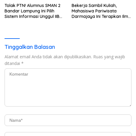
Tolak PTN! Alumnus SMAN 2
Bekerja Sambil Kuliah,
Bandar Lampung Ini Pilih
Mahasiswa Pariwisata
Sistem Informasi Unggul IIB
Darmajaya Ini Terapkan Ilmu
Darmajaya, Alasannya Bikin
Langsung di Dunia Tour
Haru
Tinggalkan Balasan
Alamat email Anda tidak akan dipublikasikan.
Ruas yang wajib
ditandai
*