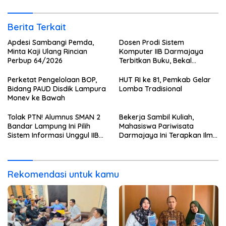
Berita Terkait
Apdesi Sambangi Pemda,
Dosen Prodi Sistem
Minta Kaji Ulang Rincian
Komputer IIB Darmajaya
Perbup 64/2026
Terbitkan Buku, Bekal
Mahasiswa Kuasai Teknologi
Sensor dan Aktuator
Perketat Pengelolaan BOP,
HUT RI ke 81, Pemkab Gelar
Bidang PAUD Disdik Lampura
Lomba Tradisional
Monev ke Bawah
Tolak PTN! Alumnus SMAN 2
Bekerja Sambil Kuliah,
Bandar Lampung Ini Pilih
Mahasiswa Pariwisata
Sistem Informasi Unggul IIB
Darmajaya Ini Terapkan Ilmu
Darmajaya, Alasannya Bikin
Langsung di Dunia Tour
Haru
Rekomendasi untuk kamu