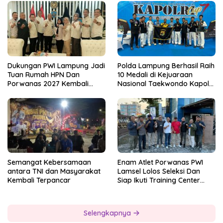
Dukungan PWI Lampung Jadi
Polda Lampung Berhasil Raih
Tuan Rumah HPN Dan
10 Medali di Kejuaraan
Porwanas 2027 Kembali
Nasional Taekwondo Kapolri
Datang Dari Irjenpas Komjen
Cup 7
Pol.Rudi Setiawan
Semangat Kebersamaan
Enam Atlet Porwanas PWI
antara TNI dan Masyarakat
Lamsel Lolos Seleksi Dan
Kembali Terpancar
Siap Ikuti Training Center
Sebagai Atlet Porwanas
Lampung 2027
Selengkapnya