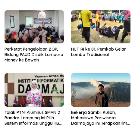
Mahasiswa Kuasai Teknologi
Sensor dan Aktuator
Perketat Pengelolaan BOP,
HUT RI ke 81, Pemkab Gelar
Bidang PAUD Disdik Lampura
Lomba Tradisional
Monev ke Bawah
Tolak PTN! Alumnus SMAN 2
Bekerja Sambil Kuliah,
Bandar Lampung Ini Pilih
Mahasiswa Pariwisata
Sistem Informasi Unggul IIB
Darmajaya Ini Terapkan Ilmu
Darmajaya, Alasannya Bikin
Langsung di Dunia Tour
Haru