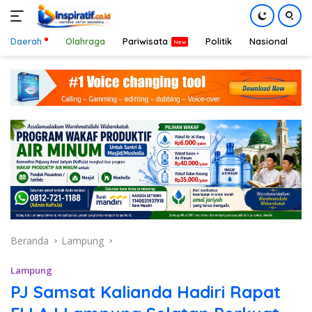
Daerah
Olahraga
Pariwisata
Politik
Nasional
D
Langsung
ke
konten
Beranda
Lampung
Lampung
PJ Samsat Kalianda Hadiri Rapat