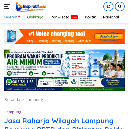
Daerah
Olahraga
Pariwisata
Politik
Nasional
D
Langsung
ke
konten
Beranda
Lampung
Lampung
Jasa Raharja Wilayah Lampung