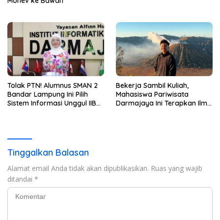
Monev ke Bawah
Tolak PTN! Alumnus SMAN 2
Bekerja Sambil Kuliah,
Bandar Lampung Ini Pilih
Mahasiswa Pariwisata
Sistem Informasi Unggul IIB
Darmajaya Ini Terapkan Ilmu
Darmajaya, Alasannya Bikin
Langsung di Dunia Tour
Haru
Tinggalkan Balasan
Alamat email Anda tidak akan dipublikasikan.
Ruas yang wajib
ditandai
*