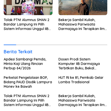
Tolak PTN! Alumnus SMAN 2
Bekerja Sambil Kuliah,
Bandar Lampung Ini Pilih
Mahasiswa Pariwisata
Sistem Informasi Unggul IIB
Darmajaya Ini Terapkan Ilmu
Darmajaya, Alasannya Bikin
Langsung di Dunia Tour
Haru
Berita Terkait
Apdesi Sambangi Pemda,
Dosen Prodi Sistem
Minta Kaji Ulang Rincian
Komputer IIB Darmajaya
Perbup 64/2026
Terbitkan Buku, Bekal
Mahasiswa Kuasai Teknologi
Sensor dan Aktuator
Perketat Pengelolaan BOP,
HUT RI ke 81, Pemkab Gelar
Bidang PAUD Disdik Lampura
Lomba Tradisional
Monev ke Bawah
Tolak PTN! Alumnus SMAN 2
Bekerja Sambil Kuliah,
Bandar Lampung Ini Pilih
Mahasiswa Pariwisata
Sistem Informasi Unggul IIB
Darmajaya Ini Terapkan Ilmu
Darmajaya, Alasannya Bikin
Langsung di Dunia Tour