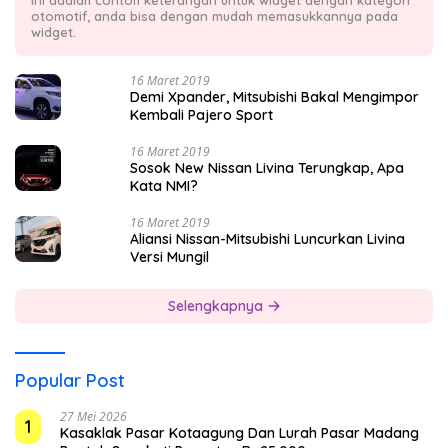
Ini adalah contoh keterangan untuk widget dengan kategori
otomotif, anda bisa dengan mudah memasukkannya pada
widget.
16 Maret 2019
Demi Xpander, Mitsubishi Bakal Mengimpor
Kembali Pajero Sport
16 Maret 2019
Sosok New Nissan Livina Terungkap, Apa
Kata NMI?
16 Maret 2019
Aliansi Nissan-Mitsubishi Luncurkan Livina
Versi Mungil
Selengkapnya
Popular Post
27 Mei 2026
1
Kasaklak Pasar Kotaagung Dan Lurah Pasar Madang