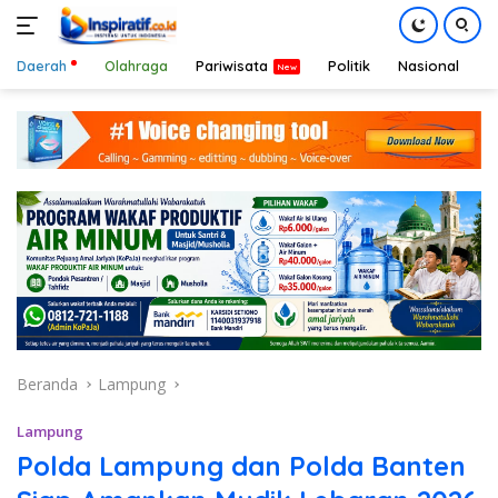
Daerah
Olahraga
Pariwisata
Politik
Nasional
D
Langsung
ke
konten
Beranda
Lampung
Lampung
Polda Lampung dan Polda Banten