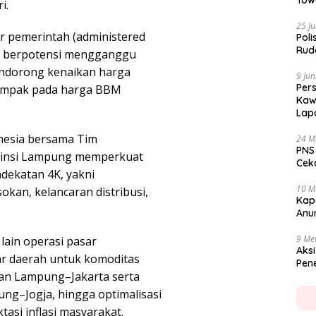
Tow
i.
25 Ju
tur pemerintah (administered
Poli
Rud
gah berpotensi mengganggu
mendorong kenaikan harga
9 Jun
Per
dampak pada harga BBM
Kaw
Lap
nesia bersama Tim
24 M
PNS
ovinsi Lampung memperkuat
Cekc
ndekatan 4K, yakni
10 M
okan, kelancaran distribusi,
Kap
Anu
9 Me
lain operasi pasar
Aksi
ar daerah untuk komoditas
Pen
an Lampung–Jakarta serta
ng–Jogja, hingga optimalisasi
asi inflasi masyarakat.