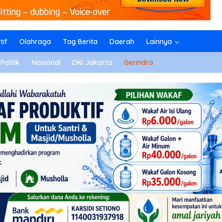
if
Olahraga
Tag Berita
Daerah
Lainnya
Politik
Nasional
DKI Jakarta
Gerindra