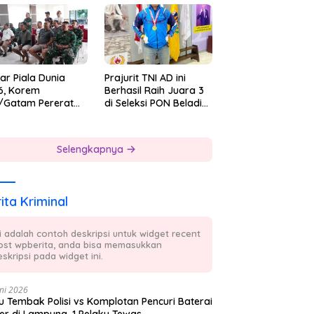
 7
ar Piala Dunia
Prajurit TNI AD ini
6, Korem
Berhasil Raih Juara 3
/Gatam Pererat
di Seleksi PON Beladiri
ersamaan Prajurit
Tahun 2026
 Masyarakat
Selengkapnya
ita Kriminal
ni adalah contoh deskripsi untuk widget recent
ost wpberita, anda bisa memasukkan
skripsi pada widget ini.
ni 2026
 Tembak Polisi vs Komplotan Pencuri Baterai