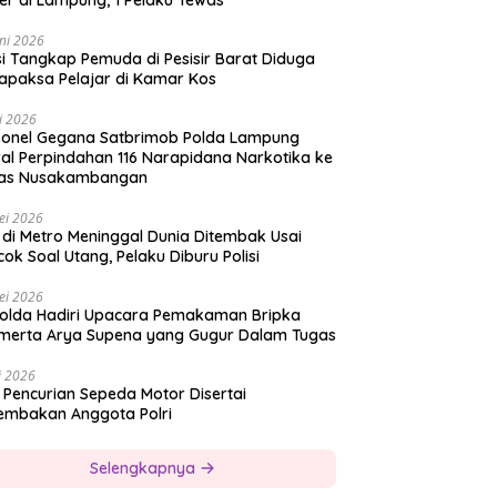
er di Lampung, 1 Pelaku Tewas
ni 2026
si Tangkap Pemuda di Pesisir Barat Diduga
apaksa Pelajar di Kamar Kos
i 2026
sonel Gegana Satbrimob Polda Lampung
al Perpindahan 116 Narapidana Narkotika ke
as Nusakambangan
ei 2026
 di Metro Meninggal Dunia Ditembak Usai
ok Soal Utang, Pelaku Diburu Polisi
ei 2026
olda Hadiri Upacara Pemakaman Bripka
merta Arya Supena yang Gugur Dalam Tugas
i 2026
 Pencurian Sepeda Motor Disertai
embakan Anggota Polri
Selengkapnya