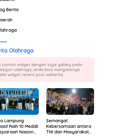
ag Berita
aerah
lahraga
ita Olahraga
ni contoh widget dengan style gallery pada
ategori olahraga, anda bisa mengaturnya
ada widget recent post wpberita.
da Lampung
Semangat
asil Raih 10 Medali
Kebersamaan antara
ejuaraan Nasional
TNI dan Masyarakat
kwondo Kapolri
Kembali Terpancar