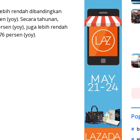
lebih rendah dibandingkan
en (yoy). Secara tahunan,
rsen (yoy), juga lebih rendah
76 persen (yoy).
Pop
b
H