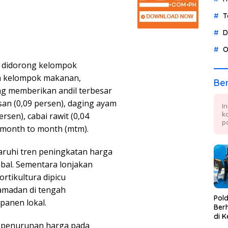
T
D
O
a didorong kelompok
ta kelompok makanan,
Ber
g memberikan andil terbesar
asan (0,09 persen), daging ayam
I
k
rsen), cabai rawit (0,04
p
a month to month (mtm).
ruhi tren peningkatan harga
obal. Sementara lonjakan
rtikultura dipicu
amadan di tengah
Pol
panen lokal.
Berh
di K
leh penurunan harga pada
Tae