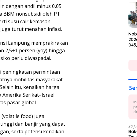
Cup
in dengan andil minus 0,05
ga BBM nonsubsidi oleh PT
rti susu cair kemasan,
juga turut menahan inflasi.
Nob
202
vinsi Lampung memprakirakan
043
an 2,5±1 persen (yoy) hingga
Keb
dan
siko perlu diwaspadai.
dari peningkatan permintaan
atnya mobilitas masyarakat
 Selain itu, kenaikan harga
Ber
a Amerika Serikat–Israel
as pasar global.
I
p
de
(volatile food) juga
inggi dan banjir yang dapat
30 Ju
gan, serta potensi kenaikan
Baku