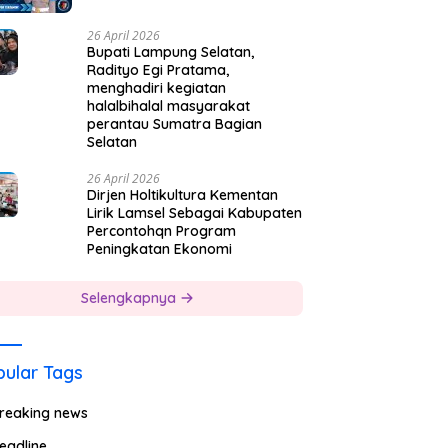
26 April 2026
Bupati Lampung Selatan,
Radityo Egi Pratama,
menghadiri kegiatan
halalbihalal masyarakat
perantau Sumatra Bagian
Selatan
26 April 2026
Dirjen Holtikultura Kementan
Lirik Lamsel Sebagai Kabupaten
Percontohqn Program
Peningkatan Ekonomi
Selengkapnya
ular Tags
reaking news
eadline