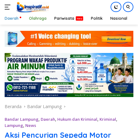
Daerah
Olahraga
Pariwisata
Politik
Nasional
D
Langsung
ke
konten
Beranda
Bandar Lampung
Bandar Lampung
,
Daerah
,
Hukum dan Kriminal
,
Kriminal
,
Lampung
,
News
Aksi Pencurian Sepeda Motor