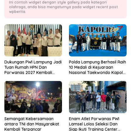
Ini contoh widget dengan style gallery pada kategori
olahraga, anda bisa mengaturnya pada widget recent post
wpberita.
Dukungan PWI Lampung Jadi
Polda Lampung Berhasil Raih
Tuan Rumah HPN Dan
10 Medali di Kejuaraan
Porwanas 2027 Kembali
Nasional Taekwondo Kapolri
Datang Dari Irjenpas Komjen
Cup 7
Pol.Rudi Setiawan
Semangat Kebersamaan
Enam Atlet Porwanas PWI
antara TNI dan Masyarakat
Lamsel Lolos Seleksi Dan
Kembali Terpancar
Siap Ikuti Training Center