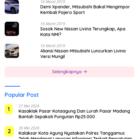
16 Maret 2019
Demi Xpander, Mitsubishi Bakal Mengimpor
Kembali Pajero Sport
16 Maret 2019
Sosok New Nissan Livina Terungkap, Apa
Kata NMI?
16 Maret 2019
Aliansi Nissan-Mitsubishi Luncurkan Livina
Versi Mungil
Selengkapnya
Popular Post
27 Mei 2026
1
Kasaklak Pasar Kotaagung Dan Lurah Pasar Madang
Bantah Sepakati Pungutan Rp25.000
30 Mei 2026
2
Kalaksar Kota Agung Nyatakan Polres Tanggamus
Telah Mendapat Laporan Informasi Terkait Pencatutan