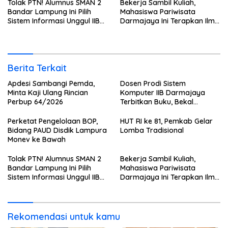
Tolak PTN! Alumnus SMAN 2
Bekerja Sambil Kuliah,
Bandar Lampung Ini Pilih
Mahasiswa Pariwisata
Sistem Informasi Unggul IIB
Darmajaya Ini Terapkan Ilmu
Darmajaya, Alasannya Bikin
Langsung di Dunia Tour
Haru
Berita Terkait
Apdesi Sambangi Pemda,
Dosen Prodi Sistem
Minta Kaji Ulang Rincian
Komputer IIB Darmajaya
Perbup 64/2026
Terbitkan Buku, Bekal
Mahasiswa Kuasai Teknologi
Sensor dan Aktuator
Perketat Pengelolaan BOP,
HUT RI ke 81, Pemkab Gelar
Bidang PAUD Disdik Lampura
Lomba Tradisional
Monev ke Bawah
Tolak PTN! Alumnus SMAN 2
Bekerja Sambil Kuliah,
Bandar Lampung Ini Pilih
Mahasiswa Pariwisata
Sistem Informasi Unggul IIB
Darmajaya Ini Terapkan Ilmu
Darmajaya, Alasannya Bikin
Langsung di Dunia Tour
Haru
Rekomendasi untuk kamu