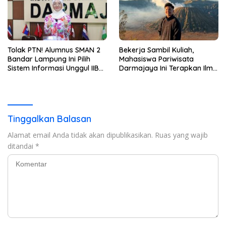
Tolak PTN! Alumnus SMAN 2
Bekerja Sambil Kuliah,
Bandar Lampung Ini Pilih
Mahasiswa Pariwisata
Sistem Informasi Unggul IIB
Darmajaya Ini Terapkan Ilmu
Darmajaya, Alasannya Bikin
Langsung di Dunia Tour
Haru
Tinggalkan Balasan
Alamat email Anda tidak akan dipublikasikan.
Ruas yang wajib
ditandai
*