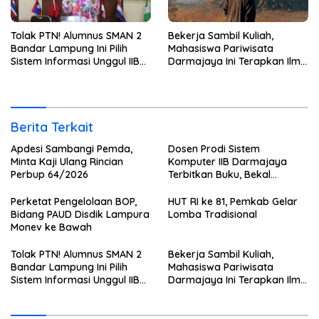
Tolak PTN! Alumnus SMAN 2
Bekerja Sambil Kuliah,
Bandar Lampung Ini Pilih
Mahasiswa Pariwisata
Sistem Informasi Unggul IIB
Darmajaya Ini Terapkan Ilmu
Darmajaya, Alasannya Bikin
Langsung di Dunia Tour
Haru
Berita Terkait
Apdesi Sambangi Pemda,
Dosen Prodi Sistem
Minta Kaji Ulang Rincian
Komputer IIB Darmajaya
Perbup 64/2026
Terbitkan Buku, Bekal
Mahasiswa Kuasai Teknologi
Sensor dan Aktuator
Perketat Pengelolaan BOP,
HUT RI ke 81, Pemkab Gelar
Bidang PAUD Disdik Lampura
Lomba Tradisional
Monev ke Bawah
Tolak PTN! Alumnus SMAN 2
Bekerja Sambil Kuliah,
Bandar Lampung Ini Pilih
Mahasiswa Pariwisata
Sistem Informasi Unggul IIB
Darmajaya Ini Terapkan Ilmu
Darmajaya, Alasannya Bikin
Langsung di Dunia Tour
Haru