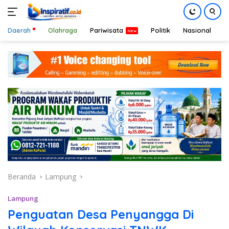
Daerah
Olahraga
Pariwisata
Politik
Nasional
D
Langsung
ke
konten
Beranda
Lampung
Lampung
Penguatan Desa Penyangga Di