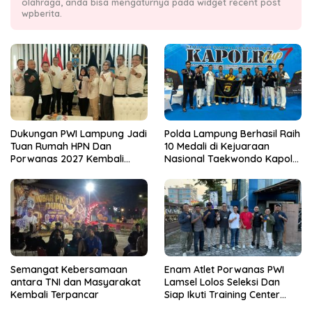
olahraga, anda bisa mengaturnya pada widget recent post
wpberita.
Dukungan PWI Lampung Jadi
Polda Lampung Berhasil Raih
Tuan Rumah HPN Dan
10 Medali di Kejuaraan
Porwanas 2027 Kembali
Nasional Taekwondo Kapolri
Datang Dari Irjenpas Komjen
Cup 7
Pol.Rudi Setiawan
Semangat Kebersamaan
Enam Atlet Porwanas PWI
antara TNI dan Masyarakat
Lamsel Lolos Seleksi Dan
Kembali Terpancar
Siap Ikuti Training Center
Sebagai Atlet Porwanas