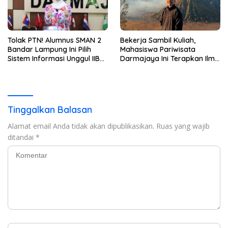
Tolak PTN! Alumnus SMAN 2
Bekerja Sambil Kuliah,
Bandar Lampung Ini Pilih
Mahasiswa Pariwisata
Sistem Informasi Unggul IIB
Darmajaya Ini Terapkan Ilmu
Darmajaya, Alasannya Bikin
Langsung di Dunia Tour
Haru
Tinggalkan Balasan
Alamat email Anda tidak akan dipublikasikan.
Ruas yang wajib
ditandai
*