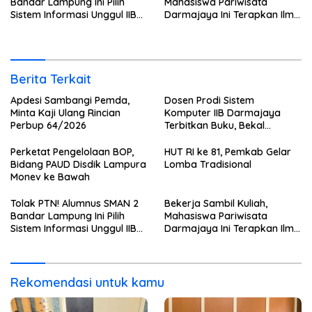
Bandar Lampung Ini Pilih
Mahasiswa Pariwisata
Sistem Informasi Unggul IIB
Darmajaya Ini Terapkan Ilmu
Darmajaya, Alasannya Bikin
Langsung di Dunia Tour
Haru
Berita Terkait
Apdesi Sambangi Pemda,
Dosen Prodi Sistem
Minta Kaji Ulang Rincian
Komputer IIB Darmajaya
Perbup 64/2026
Terbitkan Buku, Bekal
Mahasiswa Kuasai Teknologi
Sensor dan Aktuator
Perketat Pengelolaan BOP,
HUT RI ke 81, Pemkab Gelar
Bidang PAUD Disdik Lampura
Lomba Tradisional
Monev ke Bawah
Tolak PTN! Alumnus SMAN 2
Bekerja Sambil Kuliah,
Bandar Lampung Ini Pilih
Mahasiswa Pariwisata
Sistem Informasi Unggul IIB
Darmajaya Ini Terapkan Ilmu
Darmajaya, Alasannya Bikin
Langsung di Dunia Tour
Haru
Rekomendasi untuk kamu