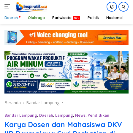
Daerah
Olahraga
Pariwisata
Politik
Nasional
D
Langsung
ke
konten
Beranda
Bandar Lampung
Bandar Lampung
,
Daerah
,
Lampung
,
News
,
Pendidikan
Karya Dosen dan Mahasiswa DKV