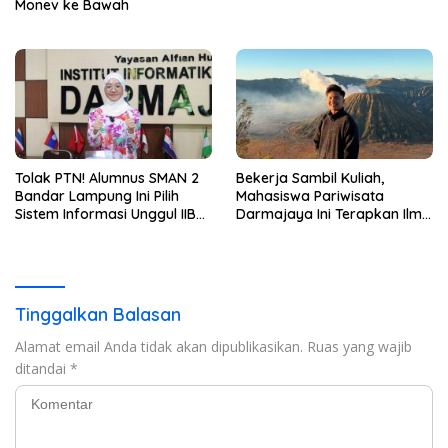
Monev ke Bawah
Tolak PTN! Alumnus SMAN 2
Bekerja Sambil Kuliah,
Bandar Lampung Ini Pilih
Mahasiswa Pariwisata
Sistem Informasi Unggul IIB
Darmajaya Ini Terapkan Ilmu
Darmajaya, Alasannya Bikin
Langsung di Dunia Tour
Haru
Tinggalkan Balasan
Alamat email Anda tidak akan dipublikasikan.
Ruas yang wajib
ditandai
*