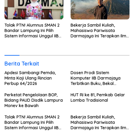
Tolak PTN! Alumnus SMAN 2
Bekerja Sambil Kuliah,
Bandar Lampung Ini Pilih
Mahasiswa Pariwisata
Sistem Informasi Unggul IIB
Darmajaya Ini Terapkan Ilmu
Darmajaya, Alasannya Bikin
Langsung di Dunia Tour
Haru
Berita Terkait
Apdesi Sambangi Pemda,
Dosen Prodi Sistem
Minta Kaji Ulang Rincian
Komputer IIB Darmajaya
Perbup 64/2026
Terbitkan Buku, Bekal
Mahasiswa Kuasai Teknologi
Sensor dan Aktuator
Perketat Pengelolaan BOP,
HUT RI ke 81, Pemkab Gelar
Bidang PAUD Disdik Lampura
Lomba Tradisional
Monev ke Bawah
Tolak PTN! Alumnus SMAN 2
Bekerja Sambil Kuliah,
Bandar Lampung Ini Pilih
Mahasiswa Pariwisata
Sistem Informasi Unggul IIB
Darmajaya Ini Terapkan Ilmu
Darmajaya, Alasannya Bikin
Langsung di Dunia Tour