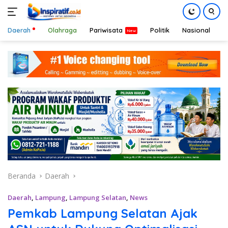
Daerah
Olahraga
Pariwisata
Politik
Nasional
D
Langsung
ke
konten
Beranda
Daerah
Daerah
,
Lampung
,
Lampung Selatan
,
News
Pemkab Lampung Selatan Ajak