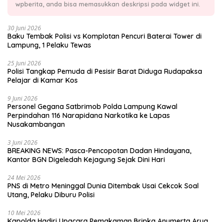
wpberita, anda bisa memasukkan deskripsi pada widget ini.
30 Juni 2026
Baku Tembak Polisi vs Komplotan Pencuri Baterai Tower di
Lampung, 1 Pelaku Tewas
25 Juni 2026
Polisi Tangkap Pemuda di Pesisir Barat Diduga Rudapaksa
Pelajar di Kamar Kos
9 Juni 2026
Personel Gegana Satbrimob Polda Lampung Kawal
Perpindahan 116 Narapidana Narkotika ke Lapas
Nusakambangan
3 Juni 2026
BREAKING NEWS: Pasca-Pencopotan Dadan Hindayana,
Kantor BGN Digeledah Kejagung Sejak Dini Hari
24 Mei 2026
PNS di Metro Meninggal Dunia Ditembak Usai Cekcok Soal
Utang, Pelaku Diburu Polisi
10 Mei 2026
Kapolda Hadiri Upacara Pemakaman Bripka Anumerta Arya