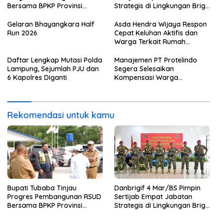
Bersama BPKP Provinsi
Strategis di Lingkungan Brigif
Lampung
4 Mar/BS
Gelaran Bhayangkara Half
Asda Hendra Wijaya Respon
Run 2026
Cepat Keluhan Aktifis dan
Warga Terkait Rumah
Pengolahan Bahan Nata De
Coco
Daftar Lengkap Mutasi Polda
Manajemen PT Protelindo
Lampung, Sejumlah PJU dan
Segera Selesaikan
6 Kapolres Diganti
Kompensasi Warga
Terdampak Tower BTS
Pekon Banjar Negeri Gulip
Rekomendasi untuk kamu
Bupati Tubaba Tinjau
Danbrigif 4 Mar/BS Pimpin
Progres Pembangunan RSUD
Sertijab Empat Jabatan
Bersama BPKP Provinsi
Strategis di Lingkungan Brigif
Lampung
4 Mar/BS