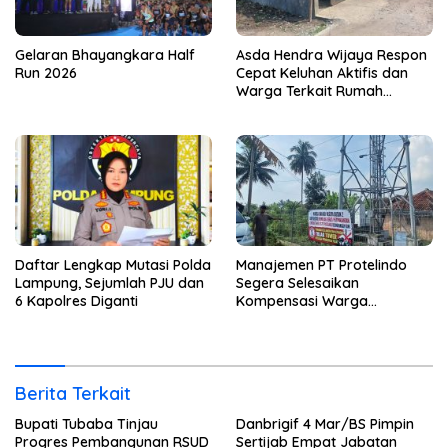
Gelaran Bhayangkara Half
Asda Hendra Wijaya Respon
Run 2026
Cepat Keluhan Aktifis dan
Warga Terkait Rumah
Pengolahan Bahan Nata De
Coco
Daftar Lengkap Mutasi Polda
Manajemen PT Protelindo
Lampung, Sejumlah PJU dan
Segera Selesaikan
6 Kapolres Diganti
Kompensasi Warga
Terdampak Tower BTS
Pekon Banjar Negeri Gulip
Berita Terkait
Bupati Tubaba Tinjau
Danbrigif 4 Mar/BS Pimpin
Progres Pembangunan RSUD
Sertijab Empat Jabatan