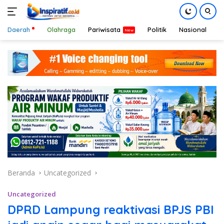
Daerah
Olahraga
Pariwisata
Politik
Nasional
D
Langsung
ke
konten
Beranda
Uncategorized
Uncategorized
DPRD Lampung reaktivasi BPJS PBI