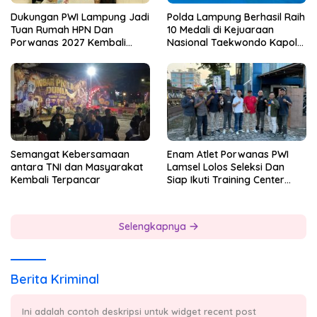
Dukungan PWI Lampung Jadi
Polda Lampung Berhasil Raih
Tuan Rumah HPN Dan
10 Medali di Kejuaraan
Porwanas 2027 Kembali
Nasional Taekwondo Kapolri
Datang Dari Irjenpas Komjen
Cup 7
Pol.Rudi Setiawan
Semangat Kebersamaan
Enam Atlet Porwanas PWI
antara TNI dan Masyarakat
Lamsel Lolos Seleksi Dan
Kembali Terpancar
Siap Ikuti Training Center
Sebagai Atlet Porwanas
Lampung 2027
Selengkapnya
Berita Kriminal
Ini adalah contoh deskripsi untuk widget recent post