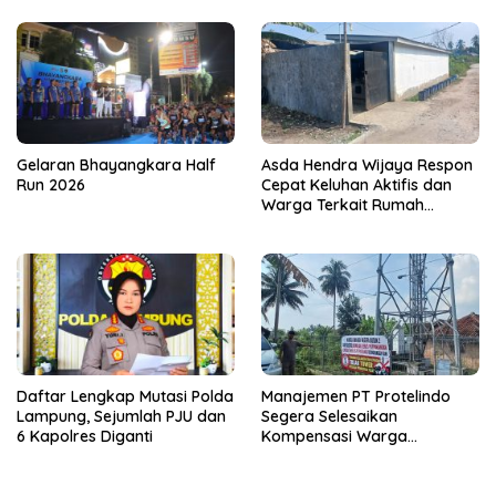
Gelaran Bhayangkara Half
Asda Hendra Wijaya Respon
Run 2026
Cepat Keluhan Aktifis dan
Warga Terkait Rumah
Pengolahan Bahan Nata De
Coco
Daftar Lengkap Mutasi Polda
Manajemen PT Protelindo
Lampung, Sejumlah PJU dan
Segera Selesaikan
6 Kapolres Diganti
Kompensasi Warga
Terdampak Tower BTS
Pekon Banjar Negeri Gulip