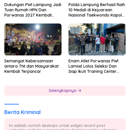
Dukungan PWI Lampung Jadi
Polda Lampung Berhasil Raih
Tuan Rumah HPN Dan
10 Medali di Kejuaraan
Porwanas 2027 Kembali
Nasional Taekwondo Kapolri
Datang Dari Irjenpas Komjen
Cup 7
Pol.Rudi Setiawan
Semangat Kebersamaan
Enam Atlet Porwanas PWI
antara TNI dan Masyarakat
Lamsel Lolos Seleksi Dan
Kembali Terpancar
Siap Ikuti Training Center
Sebagai Atlet Porwanas
Lampung 2027
Selengkapnya
Berita Kriminal
Ini adalah contoh deskripsi untuk widget recent post
wpberita, anda bisa memasukkan deskripsi pada widget ini.