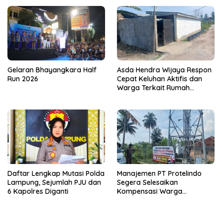
Gelaran Bhayangkara Half
Asda Hendra Wijaya Respon
Run 2026
Cepat Keluhan Aktifis dan
Warga Terkait Rumah
Pengolahan Bahan Nata De
Coco
Daftar Lengkap Mutasi Polda
Manajemen PT Protelindo
Lampung, Sejumlah PJU dan
Segera Selesaikan
6 Kapolres Diganti
Kompensasi Warga
Terdampak Tower BTS
Pekon Banjar Negeri Gulip