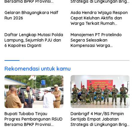
Bersama BPKP Provinsi
Strategis di Lingkungan Brigif
Lampung
4 Mar/BS
Gelaran Bhayangkara Half
Asda Hendra Wijaya Respon
Run 2026
Cepat Keluhan Aktifis dan
Warga Terkait Rumah
Pengolahan Bahan Nata De
Coco
Daftar Lengkap Mutasi Polda
Manajemen PT Protelindo
Lampung, Sejumlah PJU dan
Segera Selesaikan
6 Kapolres Diganti
Kompensasi Warga
Terdampak Tower BTS
Pekon Banjar Negeri Gulip
Rekomendasi untuk kamu
Bupati Tubaba Tinjau
Danbrigif 4 Mar/BS Pimpin
Progres Pembangunan RSUD
Sertijab Empat Jabatan
Bersama BPKP Provinsi
Strategis di Lingkungan Brigif
Lampung
4 Mar/BS