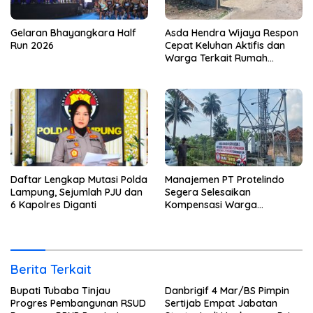
Gelaran Bhayangkara Half
Asda Hendra Wijaya Respon
Run 2026
Cepat Keluhan Aktifis dan
Warga Terkait Rumah
Pengolahan Bahan Nata De
Coco
Daftar Lengkap Mutasi Polda
Manajemen PT Protelindo
Lampung, Sejumlah PJU dan
Segera Selesaikan
6 Kapolres Diganti
Kompensasi Warga
Terdampak Tower BTS
Pekon Banjar Negeri Gulip
Berita Terkait
Bupati Tubaba Tinjau
Danbrigif 4 Mar/BS Pimpin
Progres Pembangunan RSUD
Sertijab Empat Jabatan