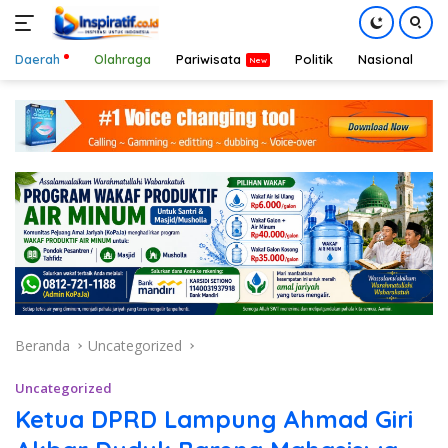
Daerah
Olahraga
Pariwisata
Politik
Nasional
D
Langsung
ke
konten
Beranda
Uncategorized
Uncategorized
Ketua DPRD Lampung Ahmad Giri