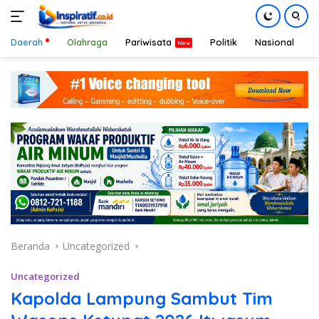
Daerah
Olahraga
Pariwisata
Politik
Nasional
D
Langsung
ke
konten
Beranda
Uncategorized
Uncategorized
Kapolda Lampung Sambut Tim