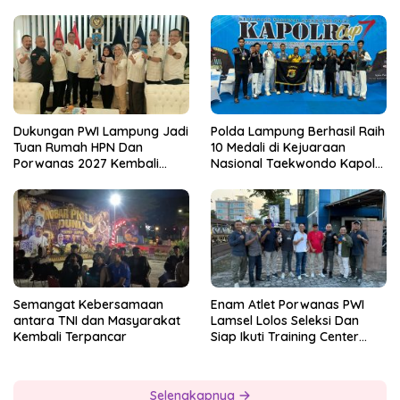
Dukungan PWI Lampung Jadi
Polda Lampung Berhasil Raih
Tuan Rumah HPN Dan
10 Medali di Kejuaraan
Porwanas 2027 Kembali
Nasional Taekwondo Kapolri
Datang Dari Irjenpas Komjen
Cup 7
Pol.Rudi Setiawan
Semangat Kebersamaan
Enam Atlet Porwanas PWI
antara TNI dan Masyarakat
Lamsel Lolos Seleksi Dan
Kembali Terpancar
Siap Ikuti Training Center
Sebagai Atlet Porwanas
Lampung 2027
Selengkapnya