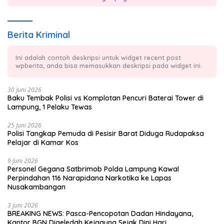
Berita Kriminal
Ini adalah contoh deskripsi untuk widget recent post
wpberita, anda bisa memasukkan deskripsi pada widget ini.
30 Juni 2026
Baku Tembak Polisi vs Komplotan Pencuri Baterai Tower di
Lampung, 1 Pelaku Tewas
25 Juni 2026
Polisi Tangkap Pemuda di Pesisir Barat Diduga Rudapaksa
Pelajar di Kamar Kos
9 Juni 2026
Personel Gegana Satbrimob Polda Lampung Kawal
Perpindahan 116 Narapidana Narkotika ke Lapas
Nusakambangan
3 Juni 2026
BREAKING NEWS: Pasca-Pencopotan Dadan Hindayana,
Kantor BGN Digeledah Kejagung Sejak Dini Hari