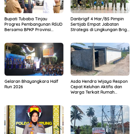
Bupati Tubaba Tinjau
Danbrigif 4 Mar/BS Pimpin
Progres Pembangunan RSUD
Sertijab Empat Jabatan
Bersama BPKP Provinsi
Strategis di Lingkungan Brigif
Lampung
4 Mar/BS
Gelaran Bhayangkara Half
Asda Hendra Wijaya Respon
Run 2026
Cepat Keluhan Aktifis dan
Warga Terkait Rumah
Pengolahan Bahan Nata De
Coco