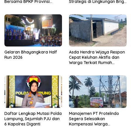
Bersama BPKP Provinsi
Strategis di Lingkungan Brigif
Lampung
4 Mar/BS
Gelaran Bhayangkara Half
Asda Hendra Wijaya Respon
Run 2026
Cepat Keluhan Aktifis dan
Warga Terkait Rumah
Pengolahan Bahan Nata De
Coco
Daftar Lengkap Mutasi Polda
Manajemen PT Protelindo
Lampung, Sejumlah PJU dan
Segera Selesaikan
6 Kapolres Diganti
Kompensasi Warga
Terdampak Tower BTS