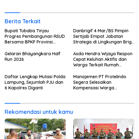
Pekon Banjar Negeri Gulip
Berita Terkait
Bupati Tubaba Tinjau
Danbrigif 4 Mar/BS Pimpin
Progres Pembangunan RSUD
Sertijab Empat Jabatan
Bersama BPKP Provinsi
Strategis di Lingkungan Brigif
Lampung
4 Mar/BS
Gelaran Bhayangkara Half
Asda Hendra Wijaya Respon
Run 2026
Cepat Keluhan Aktifis dan
Warga Terkait Rumah
Pengolahan Bahan Nata De
Coco
Daftar Lengkap Mutasi Polda
Manajemen PT Protelindo
Lampung, Sejumlah PJU dan
Segera Selesaikan
6 Kapolres Diganti
Kompensasi Warga
Terdampak Tower BTS
Pekon Banjar Negeri Gulip
Rekomendasi untuk kamu