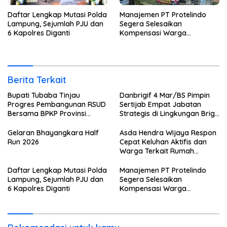
Daftar Lengkap Mutasi Polda
Manajemen PT Protelindo
Lampung, Sejumlah PJU dan
Segera Selesaikan
6 Kapolres Diganti
Kompensasi Warga
Terdampak Tower BTS
Pekon Banjar Negeri Gulip
Berita Terkait
Bupati Tubaba Tinjau
Danbrigif 4 Mar/BS Pimpin
Progres Pembangunan RSUD
Sertijab Empat Jabatan
Bersama BPKP Provinsi
Strategis di Lingkungan Brigif
Lampung
4 Mar/BS
Gelaran Bhayangkara Half
Asda Hendra Wijaya Respon
Run 2026
Cepat Keluhan Aktifis dan
Warga Terkait Rumah
Pengolahan Bahan Nata De
Coco
Daftar Lengkap Mutasi Polda
Manajemen PT Protelindo
Lampung, Sejumlah PJU dan
Segera Selesaikan
6 Kapolres Diganti
Kompensasi Warga
Terdampak Tower BTS
Pekon Banjar Negeri Gulip