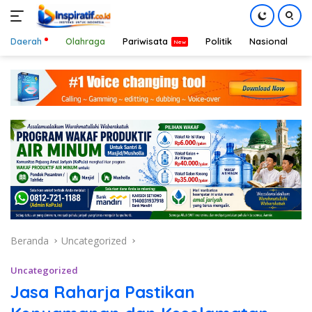
Daerah
Olahraga
Pariwisata
Politik
Nasional
D
Langsung
ke
konten
Beranda
Uncategorized
Uncategorized
Jasa Raharja Pastikan