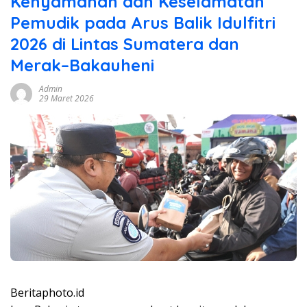
Kenyamanan dan Keselamatan
Pemudik pada Arus Balik Idulfitri
2026 di Lintas Sumatera dan
Merak–Bakauheni
Admin
29 Maret 2026
Beritaphoto.id