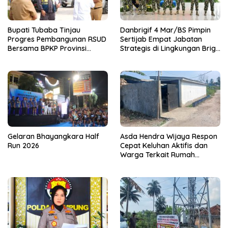
Bupati Tubaba Tinjau
Danbrigif 4 Mar/BS Pimpin
Progres Pembangunan RSUD
Sertijab Empat Jabatan
Bersama BPKP Provinsi
Strategis di Lingkungan Brigif
Lampung
4 Mar/BS
Gelaran Bhayangkara Half
Asda Hendra Wijaya Respon
Run 2026
Cepat Keluhan Aktifis dan
Warga Terkait Rumah
Pengolahan Bahan Nata De
Coco