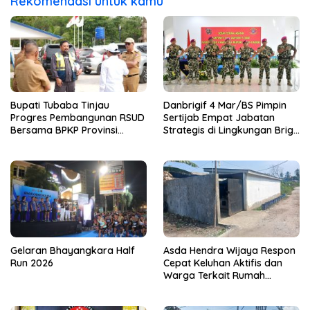
Rekomendasi untuk kamu
Bupati Tubaba Tinjau
Danbrigif 4 Mar/BS Pimpin
Progres Pembangunan RSUD
Sertijab Empat Jabatan
Bersama BPKP Provinsi
Strategis di Lingkungan Brigif
Lampung
4 Mar/BS
Gelaran Bhayangkara Half
Asda Hendra Wijaya Respon
Run 2026
Cepat Keluhan Aktifis dan
Warga Terkait Rumah
Pengolahan Bahan Nata De
Coco